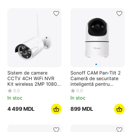
Sistem de camere
Sonoff CAM Pan-Tilt 2
CCTV 4CH WiFi NVR
Cameră de securitate
Kit wireless 2MP 1080P,
inteligentă pentru
alb
interior ( CAM-PT2)
0.0
0.0
în stoc
în stoc
4 499
MDL
‍899‍
MDL