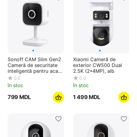
Sonoff CAM Slim Gen2
Xiaomi Cameră de
Cameră de securitate
exterior CW500 Dual
inteligentă pentru acasă
2.5K (2*4MP), alb
FHD, 128Gb MicroSD
0.0
0.0
în stoc
în stoc
‍799‍
MDL
1 499
MDL