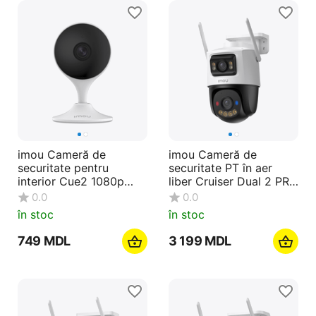
imou Cameră de
imou Cameră de
securitate pentru
securitate PT în aer
interior Cue2 1080p
liber Cruiser Dual 2 PRO
3MP, alb
AURORA 2K 4+4MP, alb
0.0
0.0
în stoc
în stoc
‍749‍
MDL
3 199
MDL