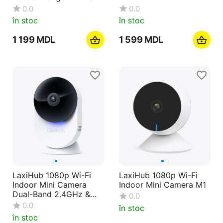
5MP, alb
0.0
0.0
în stoc
în stoc
1 199
MDL
1 599
MDL
LaxiHub 1080p Wi-Fi
LaxiHub 1080p Wi-Fi
Indoor Mini Camera
Indoor Mini Camera M1
Dual-Band 2.4GHz &
0.0
5GHz + Card MicroSD
0.0
în stoc
32GB
în stoc