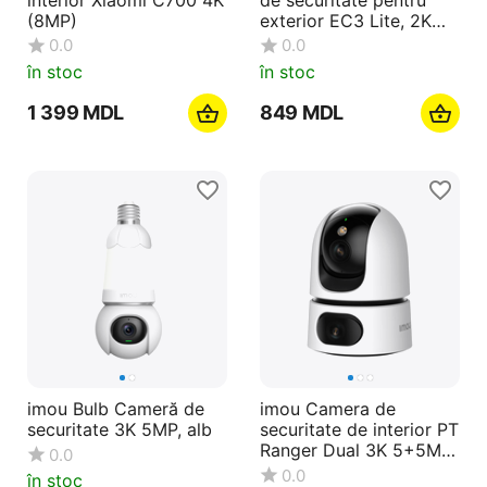
(8MP)
exterior EC3 Lite, 2K
(3MP)
0.0
0.0
în stoc
în stoc
1 399
MDL
‍849‍
MDL
imou Bulb Cameră de
imou Camera de
securitate 3K 5MP, alb
securitate de interior PT
Ranger Dual 3K 5+5MP,
0.0
alb
0.0
în stoc