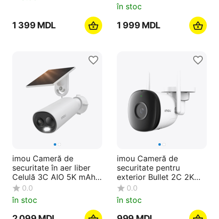
în stoc
1 399
MDL
1 999
MDL
imou Cameră de
imou Cameră de
securitate în aer liber
securitate pentru
Celulă 3C AIO 5K mAh
exterior Bullet 2C 2K
2K 3MP, alb
5MP, alb
0.0
0.0
în stoc
în stoc
2 099
MDL
‍999‍
MDL