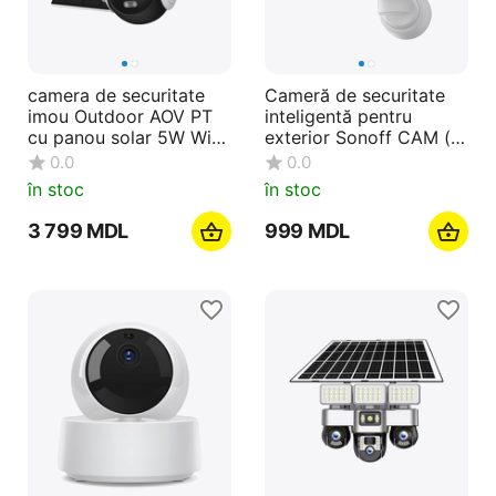
camera de securitate
Cameră de securitate
imou Outdoor AOV PT
inteligentă pentru
cu panou solar 5W Wi-
exterior Sonoff CAM (
Fi+4G 3K 5MP, alb
CAM-B1P)
0.0
0.0
în stoc
în stoc
3 799
MDL
‍999‍
MDL