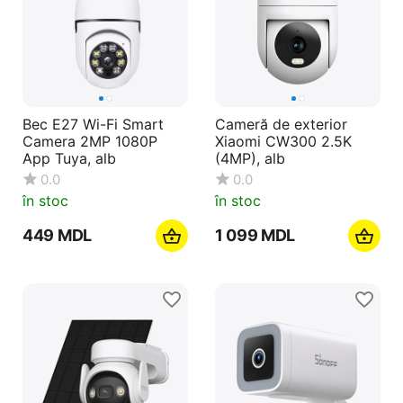
Bec E27 Wi-Fi Smart
Cameră de exterior
Camera 2MP 1080P
Xiaomi CW300 2.5K
App Tuya, alb
(4MP), alb
0.0
0.0
în stoc
în stoc
‍449‍
MDL
1 099
MDL