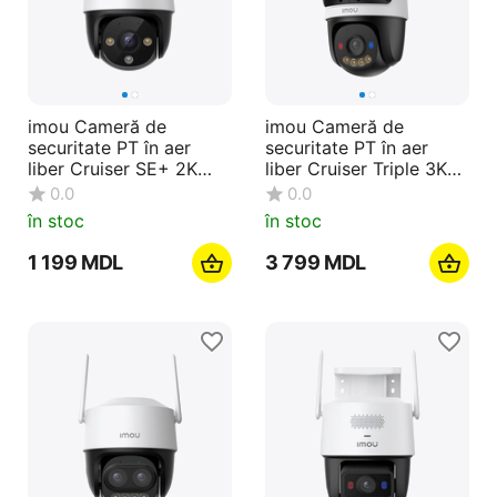
imou Cameră de
imou Cameră de
securitate PT în aer
securitate PT în aer
liber Cruiser SE+ 2K
liber Cruiser Triple 3K
5MP, alb
3+3+5MP, alb
0.0
0.0
în stoc
în stoc
1 199
MDL
3 799
MDL