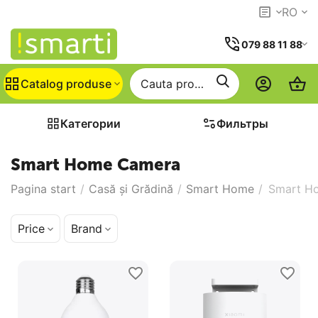
RO
079 88 11 88
Catalog produse
Категории
Фильтры
Smart Home Camera
Pagina start
/
Casă și Grădină
/
Smart Home
/
Smart H
Price
Brand