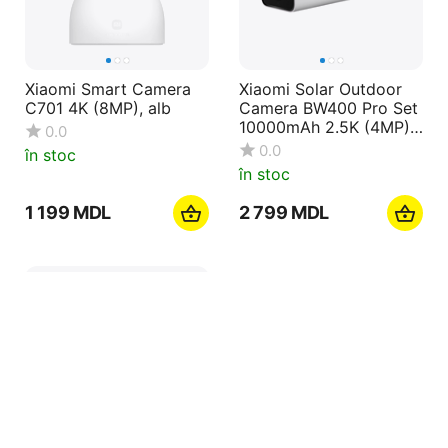
Xiaomi Smart Camera
Xiaomi Solar Outdoor
C701 4K (8MP), alb
Camera BW400 Pro Set
10000mAh 2.5K (4MP),
0.0
alb
0.0
în stoc
în stoc
1 199
MDL
2 799
MDL