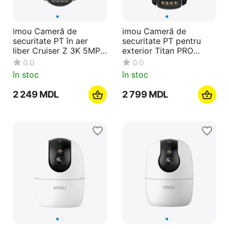
imou Cameră de
imou Cameră de
securitate PT în aer
securitate PT pentru
liber Cruiser Z 3K 5MP,
exterior Titan PRO
alb
AURORA Wi-Fi+PoE 3K
0.0
0.0
6MP, alb
în stoc
în stoc
2 249
MDL
2 799
MDL