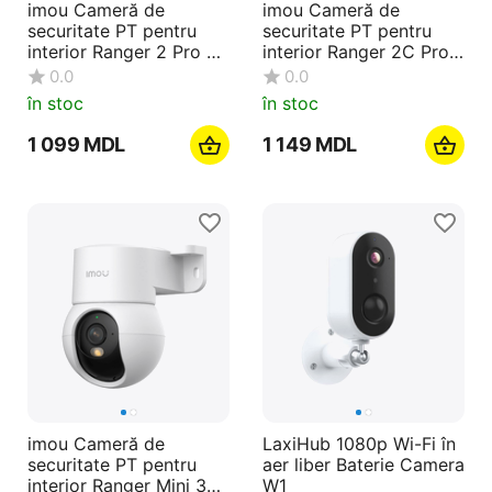
imou Cameră de
imou Cameră de
securitate PT pentru
securitate PT pentru
interior Ranger 2 Pro 3K
interior Ranger 2C Pro
5MP, alb
3K 5MP, alb
0.0
0.0
în stoc
în stoc
1 099
MDL
1 149
MDL
imou Cameră de
LaxiHub 1080p Wi-Fi în
securitate PT pentru
aer liber Baterie Camera
interior Ranger Mini 3K
W1