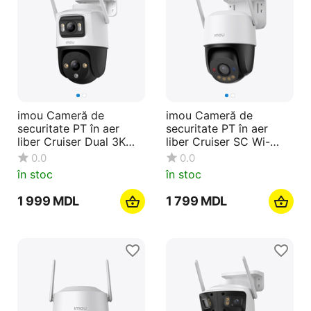
imou Cameră de
imou Cameră de
securitate PT în aer
securitate PT în aer
liber Cruiser Dual 3K
liber Cruiser SC Wi-
5+5MP, alb
Fi+4G 3K 5MP, alb
0.0
0.0
în stoc
în stoc
1 999
MDL
1 799
MDL