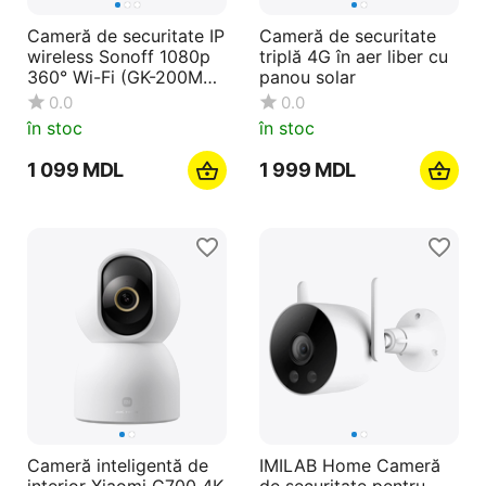
Cameră de securitate IP
Cameră de securitate
wireless Sonoff 1080p
triplă 4G în aer liber cu
360° Wi-Fi (GK-200MP2
panou solar
-B)
0.0
0.0
în stoc
în stoc
1 099
MDL
1 999
MDL
Cameră inteligentă de
IMILAB Home Cameră
interior Xiaomi C700 4K
de securitate pentru