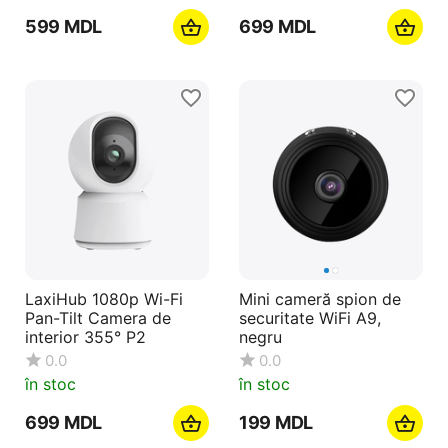
‍599‍
MDL
‍699‍
MDL
LaxiHub 1080p Wi-Fi
Mini cameră spion de
Pan-Tilt Camera de
securitate WiFi A9,
interior 355° P2
negru
0.0
0.0
în stoc
în stoc
‍699‍
MDL
‍199‍
MDL