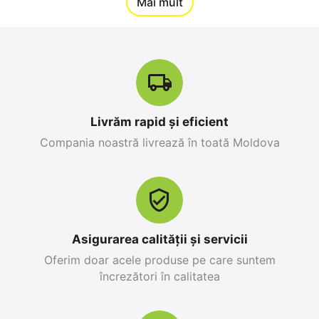
12%
Mai mult
Reducere
-10%
Livrăm rapid și eficient
Compania noastră livrează în toată Moldova
Apple iPhone 17 Pro
Apple iPhone 17 Pro
Max 256 GB, Orange
256 GB, Blue Deep
Cosmic
0.0
0.0
în stoc
în stoc
25 499
MDL
26 999
MDL
Asigurarea calității și servicii
28 299
MDL
-10%
30 799
MDL
-12%
Oferim doar acele produse pe care suntem
încrezători în calitatea
12%
19%
Reducere
Reducere