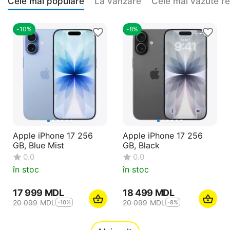
Cele mai populare
La vanzare
Cele mai vazute r
-10%
-8%
Apple iPhone 17 256
Apple iPhone 17 256
GB, Blue Mist
GB, Black
0.0
0.0
în stoc
în stoc
17 999
MDL
18 499
MDL
20 099
MDL
20 099
MDL
-10%
-8%