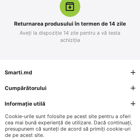
Returnarea produsului în termen de 14 zile
Aveți la dispoziție 14 zile pentru a vă testa
achiziția
Apple iPhone 17 Pro
Apple iPhone 15,
Max 256 GB, Blue Deep
6GB/128GB, Negru
0.0
0.0
în stoc
în stoc
Smarti.md
26 999
MDL
12 499
MDL
Cumpărătorului
30 799
MDL
15 399
MDL
-12%
-19%
Informație utilă
Cookie-urile sunt folosite pe acest site pentru a oferi
Contul meu
cea mai bună experiență de utilizare. Dacă continuați,
presupunem că sunteți de acord să primiți cookie-uri
Contacte
de pe acest site.