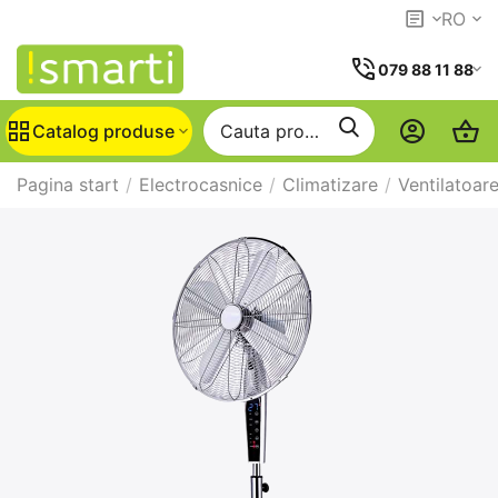
RO
079 88 11 88
Catalog produse
Pagina start
/
Electrocasnice
/
Climatizare
/
Ventilatoar