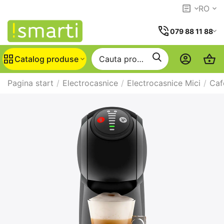
RO
079 88 11 88
Catalog produse
Pagina start
/
Electrocasnice
/
Electrocasnice Mici
/
Caf