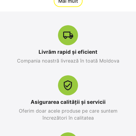
12%
Mai mult
Reducere
-10%
Livrăm rapid și eficient
Compania noastră livrează în toată Moldova
Apple iPhone 17 Pro
Apple iPhone 17 Pro
Max 256 GB, Orange
256 GB, Blue Deep
Cosmic
0.0
0.0
în stoc
în stoc
25 499
MDL
26 999
MDL
Asigurarea calității și servicii
28 299
MDL
-10%
30 799
MDL
-12%
Oferim doar acele produse pe care suntem
încrezători în calitatea
12%
Reducere
-10%