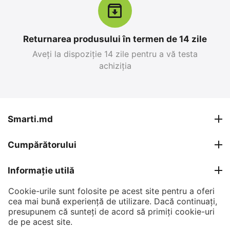
Returnarea produsului în termen de 14 zile
Aveți la dispoziție 14 zile pentru a vă testa
achiziția
Apple iPhone 17 Pro
Apple iPhone 17 Pro
Max 256 GB, Blue Deep
Max 256 GB, Silver
0.0
0.0
în stoc
în stoc
Smarti.md
26 999
MDL
27 599
MDL
Cumpărătorului
30 799
MDL
30 799
MDL
-12%
-10%
Informație utilă
Cookie-urile sunt folosite pe acest site pentru a oferi
Contul meu
cea mai bună experiență de utilizare. Dacă continuați,
presupunem că sunteți de acord să primiți cookie-uri
Contacte
de pe acest site.