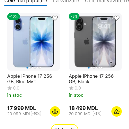
Cele mai populare
La vanzare
Cele mai vazute r
-10%
-8%
Apple iPhone 17 256
Apple iPhone 17 256
GB, Blue Mist
GB, Black
0.0
0.0
în stoc
în stoc
17 999
MDL
18 499
MDL
20 099
MDL
20 099
MDL
-10%
-8%