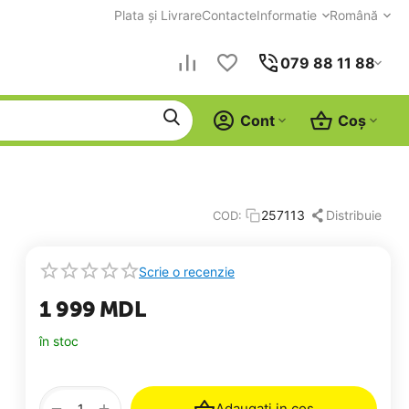
Plata și Livrare
Contacte
Informatie
Română
079 88 11 88
Cont
Coș
Distribuie
257113
COD:
Scrie o recenzie
1 999
MDL
în stoc
+
−
Adaugati in cos