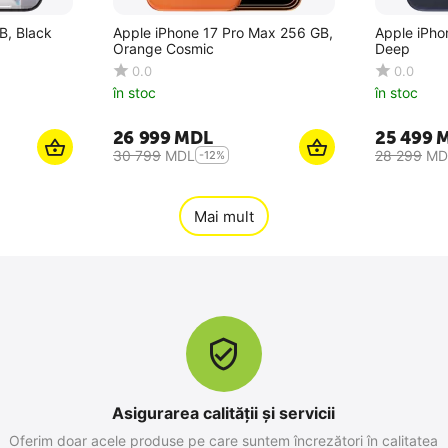
B, Black
Apple iPhone 17 Pro Max 256 GB,
Apple iPho
Orange Cosmic
Deep
0.0
0.0
în stoc
în stoc
26 999
MDL
25 499
30 799
MDL
28 299
MD
-12%
Mai mult
Asigurarea calității și servicii
Oferim doar acele produse pe care suntem încrezători în calitatea