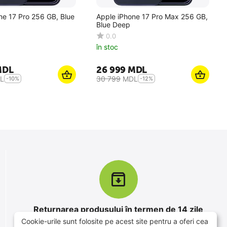
ne 17 Pro 256 GB, Blue
Apple iPhone 17 Pro Max 256 GB,
Blue Deep
0.0
în stoc
MDL
26 999
MDL
L
30 799
MDL
-10%
-12%
Returnarea produsului în termen de 14 zile
Cookie-urile sunt folosite pe acest site pentru a oferi cea
Aveți la dispoziție 14 zile pentru a vă testa achiziția