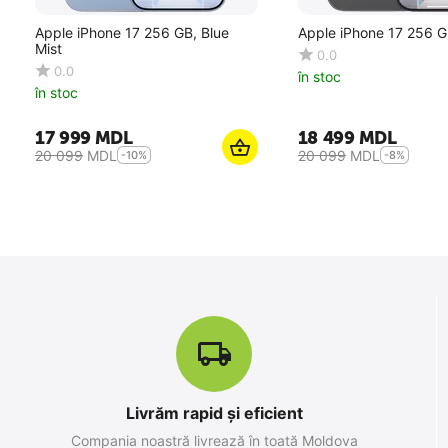
Apple iPhone 17 256 GB, Blue
Apple iPhone 17 256 G
Mist
0.0
0.0
în stoc
în stoc
17 999
MDL
18 499
MDL
20 099
MDL
20 099
MDL
-10%
-8%
19%
Reducere
Livrăm rapid și eficient
Apple iPhone 15, 6GB/128GB,
Compania noastră livrează în toată Moldova