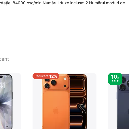
 rotație: 84000 osc/min Numărul duze incluse: 2 Numărul moduri de
cent
12%
10
Reducere
%
SALE