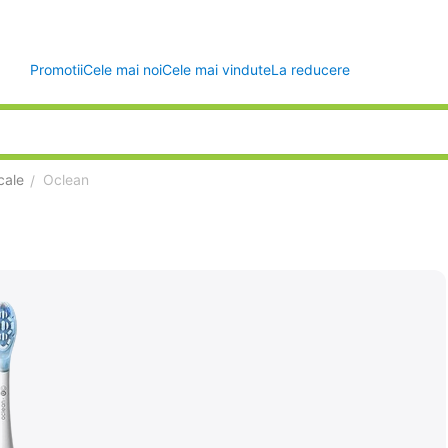
Promotii
Cele mai noi
Cele mai vindute
La reducere
cale
Oclean
/