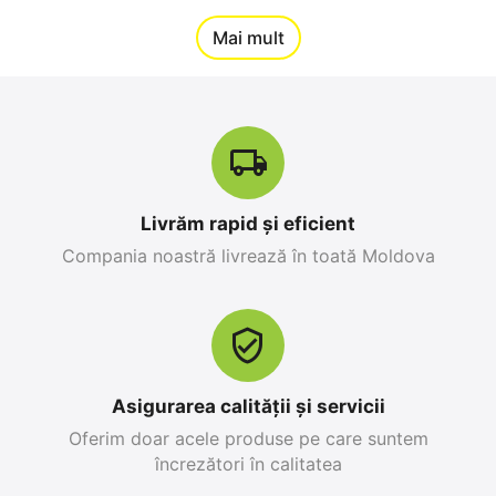
12%
Mai mult
Reducere
-10%
Livrăm rapid și eficient
Compania noastră livrează în toată Moldova
Apple iPhone 17 Pro
Apple iPhone 17 Pro
Max 256 GB, Orange
256 GB, Blue Deep
Cosmic
0.0
0.0
în stoc
în stoc
25 499
MDL
26 999
MDL
Asigurarea calității și servicii
28 299
MDL
-10%
30 799
MDL
-12%
Oferim doar acele produse pe care suntem
încrezători în calitatea
12%
19%
Reducere
Reducere