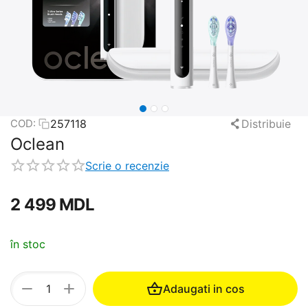
257118
Distribuie
COD:
Oclean
Scrie o recenzie
2 499
MDL
în stoc
+
−
Adaugati in cos