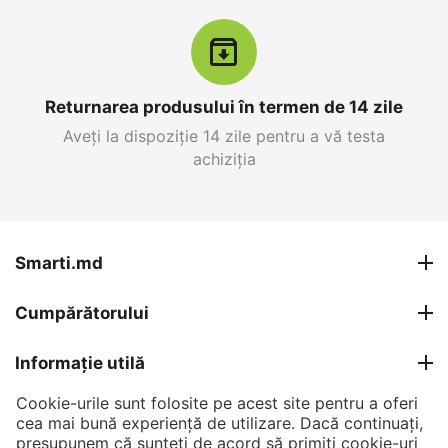
Returnarea produsului în termen de 14 zile
Aveți la dispoziție 14 zile pentru a vă testa
achiziția
Apple iPhone 17 Pro
Apple iPhone 15,
Max 256 GB, Blue Deep
6GB/128GB, Negru
0.0
0.0
în stoc
în stoc
Smarti.md
26 999
MDL
12 499
MDL
Cumpărătorului
30 799
MDL
15 399
MDL
-12%
-19%
Informație utilă
Cookie-urile sunt folosite pe acest site pentru a oferi
Contul meu
cea mai bună experiență de utilizare. Dacă continuați,
presupunem că sunteți de acord să primiți cookie-uri