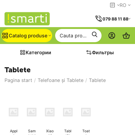
RO
079 88 11 88
Catalog produse
Категории
Фильтры
Tablete
Pagina start
/
Telefoane și Tablete
/
Tablete
Appl
Sam
Xiao
Tabl
Toat