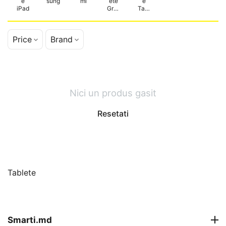
e
sung
mi
ete
e
iPad
Grafi
Tabl
ce
etele
Price
Brand
Nici un produs gasit
Resetati
Tablete
Smarti.md