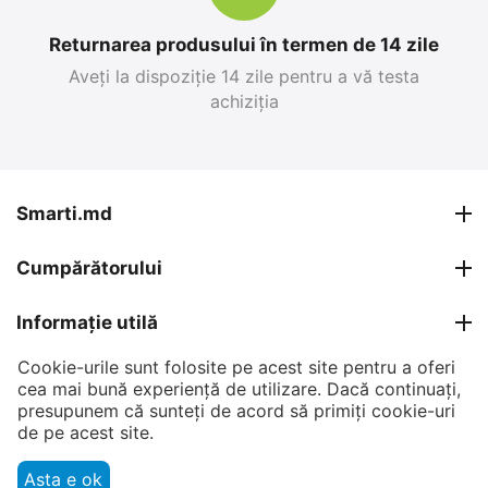
Returnarea produsului în termen de 14 zile
Aveți la dispoziție 14 zile pentru a vă testa
achiziția
Smarti.md
Cumpărătorului
Informație utilă
Cookie-urile sunt folosite pe acest site pentru a oferi
Contul meu
cea mai bună experiență de utilizare. Dacă continuați,
presupunem că sunteți de acord să primiți cookie-uri
Contacte
de pe acest site.
Asta e ok