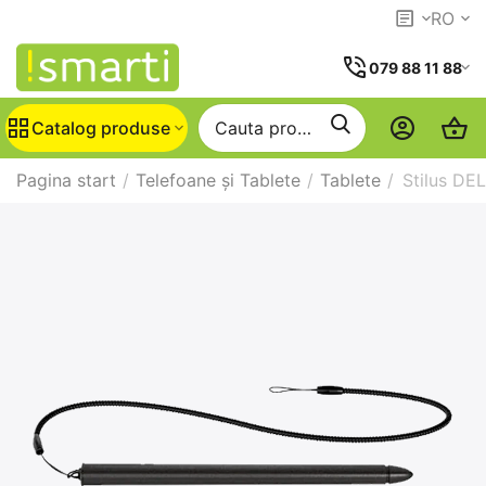
RO
079 88 11 88
Catalog produse
Pagina start
/
Telefoane și Tablete
/
Tablete
/
Stilus DE