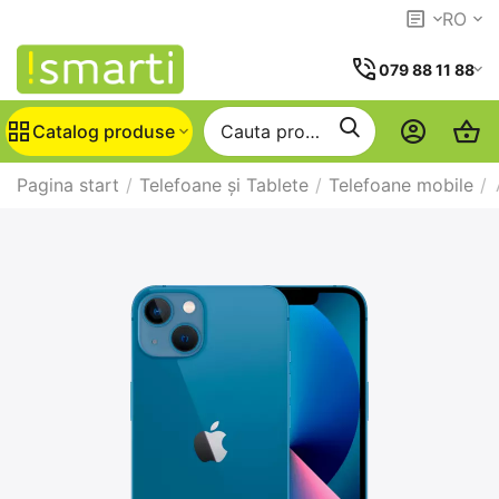
RO
079 88 11 88
Catalog produse
Pagina start
/
Telefoane și Tablete
/
Telefoane mobile
/