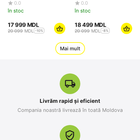
0.0
0.0
în stoc
în stoc
17 999
MDL
18 499
MDL
20 099
MDL
20 099
MDL
-10%
-8%
12%
Mai mult
Reducere
-10%
Livrăm rapid și eficient
Compania noastră livrează în toată Moldova
Apple iPhone 17 Pro
Apple iPhone 17 Pro
Max 256 GB, Orange
256 GB, Blue Deep
Cosmic
0.0
0.0
în stoc