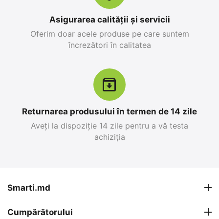
în stoc
25 499
MDL
26 999
MDL
Asigurarea calității și servicii
28 299
MDL
-10%
30 799
MDL
-12%
Oferim doar acele produse pe care suntem
încrezători în calitatea
12%
19%
Reducere
Reducere
Returnarea produsului în termen de 14 zile
Aveți la dispoziție 14 zile pentru a vă testa
achiziția
Apple iPhone 17 Pro
Apple iPhone 15,
Max 256 GB, Blue Deep
6GB/128GB, Negru
0.0
0.0
în stoc
în stoc
Smarti.md
26 999
MDL
12 499
MDL
Cumpărătorului
30 799
MDL
15 399
MDL
-12%
-19%