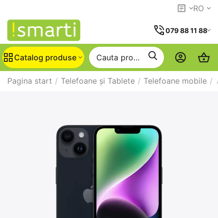
RO
079 88 11 88
Catalog produse
Pagina start
/
Telefoane și Tablete
/
Telefoane mobile
/