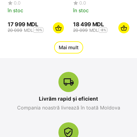
0.0
0.0
în stoc
în stoc
17 999
MDL
18 499
MDL
20 099
MDL
20 099
MDL
-10%
-8%
12%
Mai mult
Reducere
-10%
Livrăm rapid și eficient
Compania noastră livrează în toată Moldova
Apple iPhone 17 Pro
Apple iPhone 17 Pro
Max 256 GB, Orange
256 GB, Blue Deep
Cosmic
0.0
0.0
în stoc