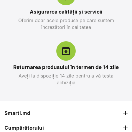
în stoc
25 499
MDL
26 999
MDL
Asigurarea calității și servicii
28 299
MDL
-10%
30 799
MDL
-12%
Oferim doar acele produse pe care suntem
încrezători în calitatea
12%
Reducere
-10%
Returnarea produsului în termen de 14 zile
Aveți la dispoziție 14 zile pentru a vă testa
achiziția
Apple iPhone 17 Pro
Apple iPhone 17 Pro
Max 256 GB, Blue Deep
Max 256 GB, Silver
0.0
0.0
în stoc
în stoc
Smarti.md
26 999
MDL
27 599
MDL
Cumpărătorului
30 799
MDL
30 799
MDL
-12%
-10%