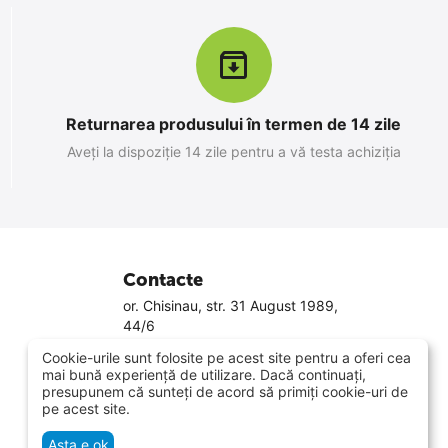
Returnarea produsului în termen de 14 zile
Aveți la dispoziție 14 zile pentru a vă testa achiziția
Contacte
or. Chisinau, str. 31 August 1989,
44/6
079881188
Cookie-urile sunt folosite pe acest site pentru a oferi cea
022 800 808
mai bună experiență de utilizare. Dacă continuați,
Luni-Vineri 9.00 - 18.00
presupunem că sunteți de acord să primiți cookie-uri de
Sâmbăta 10.00 - 14.00
pe acest site.
info@smarti.md
Asta e ok
Vezi pe hartă