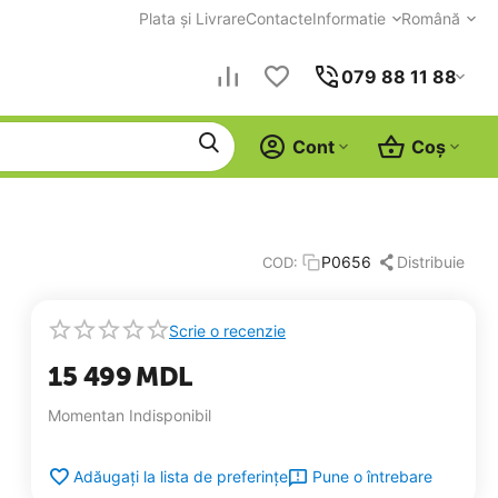
Plata și Livrare
Contacte
Informatie
Română
079 88 11 88
Cont
Coș
Distribuie
P0656
COD:
Scrie o recenzie
15 499
MDL
Momentan Indisponibil
Pune o întrebare
Adăugați la lista de preferințe