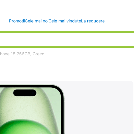
Promotii
Cele mai noi
Cele mai vindute
La reducere
Phone 15 256GB, Green