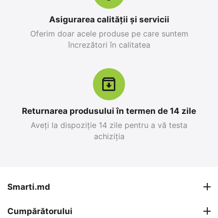
în stoc
25 499
MDL
26 999
MDL
Asigurarea calității și servicii
28 299
MDL
-10%
30 799
MDL
-12%
Oferim doar acele produse pe care suntem
încrezători în calitatea
12%
Reducere
-10%
Returnarea produsului în termen de 14 zile
Aveți la dispoziție 14 zile pentru a vă testa
achiziția
Apple iPhone 17 Pro
Apple iPhone 17 Pro
Max 256 GB, Blue Deep
Max 256 GB, Silver
0.0
0.0
în stoc
în stoc
Smarti.md
26 999
MDL
27 599
MDL
Cumpărătorului
30 799
MDL
30 799
MDL
-12%
-10%