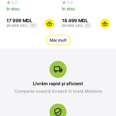
0.0
0.0
în stoc
în stoc
17 999
MDL
18 499
MDL
20 099
MDL
20 099
MDL
-10%
-8%
12%
Mai mult
Reducere
-10%
Livrăm rapid și eficient
Compania noastră livrează în toată Moldova
Apple iPhone 17 Pro
Apple iPhone 17 Pro
Max 256 GB, Orange
256 GB, Blue Deep
Cosmic
0.0
0.0
în stoc