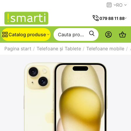
RO
079 88 11 88
Catalog produse
Pagina start
/
Telefoane și Tablete
/
Telefoane mobile
/