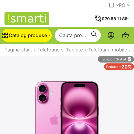
RO
079 88 11 88
Catalog produse
Pagina start
/
Telefoane și Tablete
/
Telefoane mobile
/
Transport Gratuit
20%
Reducere