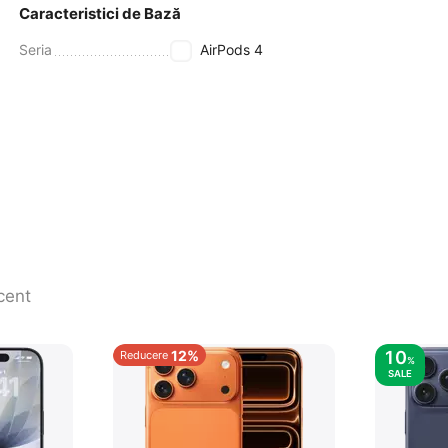
Caracteristici de Bază
Seria
AirPods 4
cent
12%
10
Reducere
%
SALE