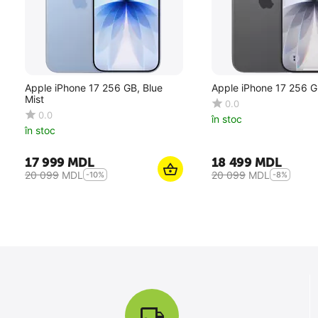
Apple iPhone 17 256 GB, Blue
Apple iPhone 17 256 G
Mist
0.0
0.0
în stoc
în stoc
17 999
MDL
18 499
MDL
20 099
MDL
20 099
MDL
-10%
-8%
10
%
SALE