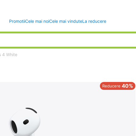
Promotii
Cele mai noi
Cele mai vindute
La reducere
s 4 White
40%
Reducere