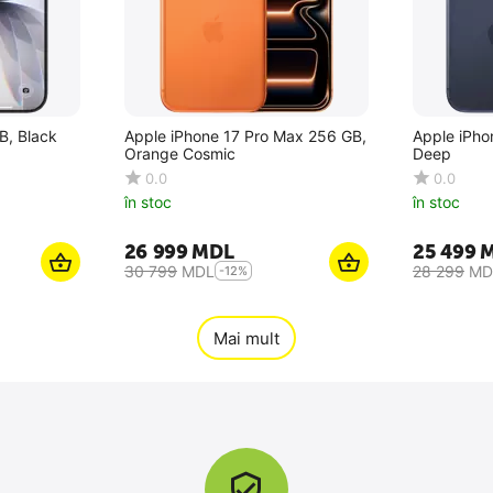
B, Black
Apple iPhone 17 Pro Max 256 GB,
Apple iPho
Orange Cosmic
Deep
0.0
0.0
în stoc
în stoc
26 999
MDL
25 499
30 799
MDL
28 299
MD
-12%
Mai mult