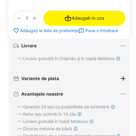
+
−
Adaugati in cos
Pune o întrebare
Adăugați la lista de preferințe
Livrare
— Livrare gratuită în Chișinău și în toată Moldova
Variante de plata
Avantajele noastre
— Garanție 24 luni cu posibilitate de extindere
— Retur sau schimb în 14 zile
— Livrare gratuită în toată Moldova
— Diverse metode de plată
— Posibilitatea de a asigura dispozitivul procurat