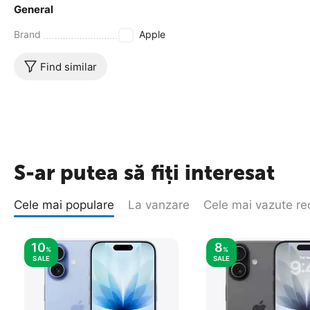
General
Brand
Apple
Find similar
S-ar putea să fiți interesat
Cele mai populare
La vanzare
Cele mai vazute re
10
8
%
%
SALE
SALE