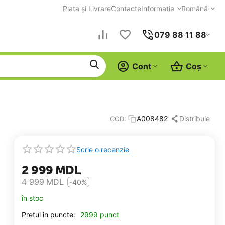
Plata și Livrare
Contacte
Informatie
Română
079 88 11 88
Cont
Coș
Distribuie
A008482
COD:
Scrie o recenzie
2 999
MDL
4 999
MDL
-40%
în stoc
Pretul in puncte:
2999 punct