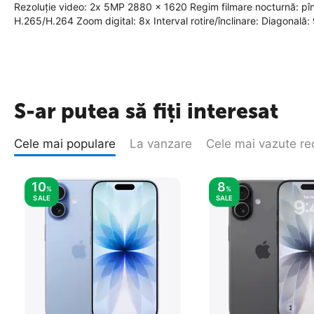
Rezoluție video: 2х 5MP 2880 x 1620 Regim filmare nocturnă: pînă
H.265/H.264 Zoom digital: 8x Interval rotire/înclinare: Diagonală: 9
S-ar putea să fiți interesat
Cele mai populare
La vanzare
Cele mai vazute re
10
8
%
%
SALE
SALE