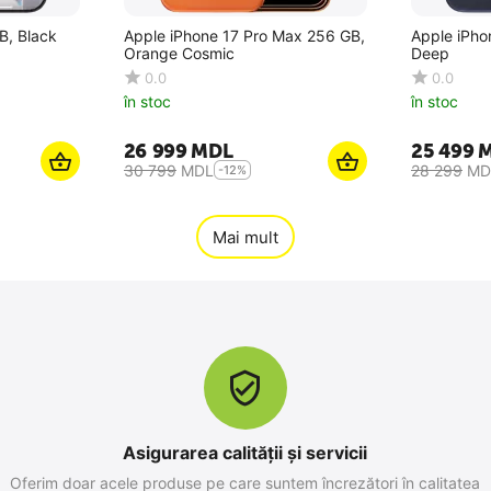
B, Black
Apple iPhone 17 Pro Max 256 GB,
Apple iPho
Orange Cosmic
Deep
0.0
0.0
în stoc
în stoc
26 999
MDL
25 499
30 799
MDL
28 299
MD
-12%
Mai mult
Asigurarea calității și servicii
Oferim doar acele produse pe care suntem încrezători în calitatea