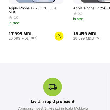
Apple iPhone 17 256 GB, Blue
Apple iPhone 17 256 G
Mist
0.0
0.0
în stoc
în stoc
17 999
MDL
18 499
MDL
20 099
MDL
20 099
MDL
-10%
-8%
10
%
SALE
Livrăm rapid și eficient
Apple iPhone 17 Pro Max 256 GB,
Compania noastră livrează în toată Moldova