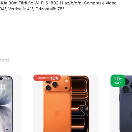
 la 30m Fără fir: Wi-Fi 6 (802.11 ax/b/g/n) Compresie video:
4°, Verticală: 41°, Orizontală: 78°
cent
12%
10
Reducere
%
SALE