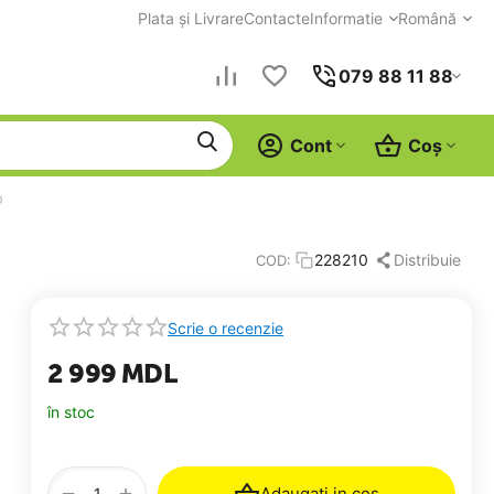
Plata și Livrare
Contacte
Informatie
Română
079 88 11 88
Cont
Coș
b
Distribuie
228210
COD:
Scrie o recenzie
2 999
MDL
în stoc
+
−
Adaugati in cos