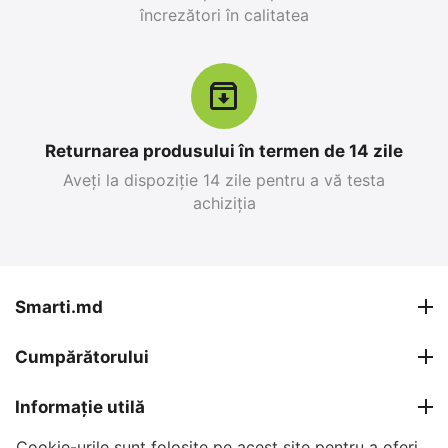
încrezători în calitatea
12%
19%
Reducere
Reducere
Returnarea produsului în termen de 14 zile
Aveți la dispoziție 14 zile pentru a vă testa
achiziția
Apple iPhone 17 Pro
Apple iPhone 15,
Max 256 GB, Blue Deep
6GB/128GB, Negru
0.0
0.0
în stoc
în stoc
Smarti.md
26 999
MDL
12 499
MDL
Cumpărătorului
30 799
MDL
15 399
MDL
-12%
-19%
Informație utilă
Cookie-urile sunt folosite pe acest site pentru a oferi