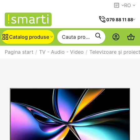
RO
079 88 11 88
Catalog produse
Pagina start
/
TV - Audio - Video
/
Televizoare și proiec