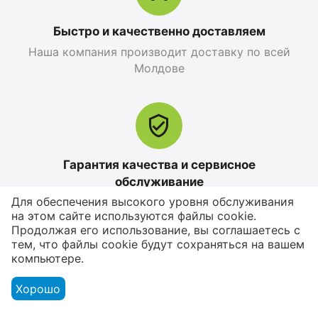
Быстро и качественно доставляем
Наша компания производит доставку по всей
Apple iPhone 17 Pro
Apple iPhone 17 Pro
Молдове
Max 256 GB, Orange
256 GB, Blue Deep
Cosmic
0.0
0.0
în stoc
în stoc
25 499
MDL
26 999
MDL
28 299
MDL
-10%
30 799
MDL
-12%
Гарантия качества и сервисное
обслуживание
12%
Reducere
Для обеспечения высокого уровня обслуживания
Мы предлагаем только те товары, в качестве
на этом сайте используются файлы cookie.
которых мы уверены
Продолжая его использование, вы соглашаетесь с
тем, что файлы cookie будут сохраняться на вашем
компьютере.
Хорошо
Возврат товара в течение 14 дней