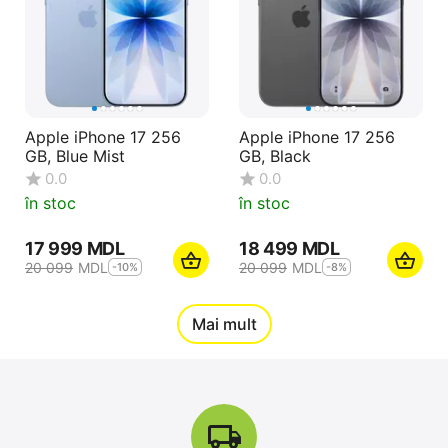
Apple iPhone 17 256
Apple iPhone 17 256
GB, Blue Mist
GB, Black
0.0
0.0
în stoc
în stoc
17 999
MDL
18 499
MDL
20 099
MDL
20 099
MDL
-10%
-8%
12%
Mai mult
Reducere