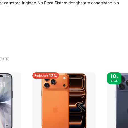
 dezghețare frigider: No Frost Sistem dezghețare congelator: No
cent
12%
10
Reducere
%
SALE