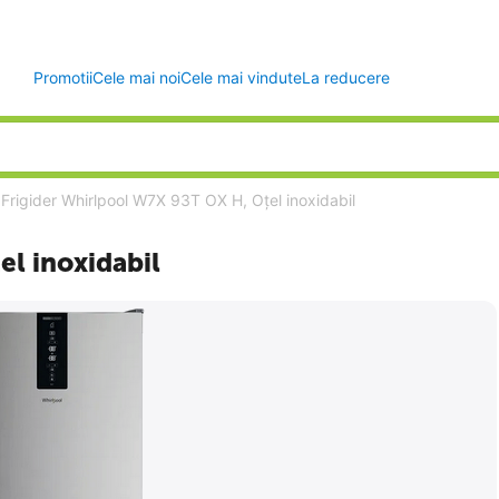
Promotii
Cele mai noi
Cele mai vindute
La reducere
Frigider Whirlpool W7X 93T OX H, Oțel inoxidabil
el inoxidabil