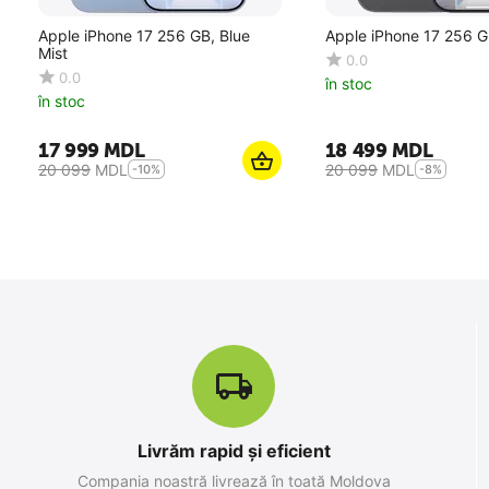
Apple iPhone 17 256 GB, Blue
Apple iPhone 17 256 G
Mist
0.0
0.0
în stoc
în stoc
17 999
MDL
18 499
MDL
20 099
MDL
20 099
MDL
-10%
-8%
10
%
SALE
Livrăm rapid și eficient
Apple iPhone 17 Pro Max 256 GB,
Compania noastră livrează în toată Moldova