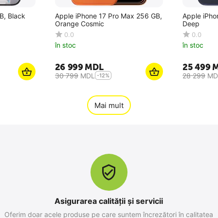
B, Black
Apple iPhone 17 Pro Max 256 GB,
Apple iPho
Orange Cosmic
Deep
0.0
0.0
în stoc
în stoc
26 999
MDL
25 499
30 799
MDL
28 299
MD
-12%
Mai mult
Asigurarea calității și servicii
Oferim doar acele produse pe care suntem încrezători în calitatea