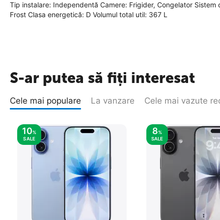
Tip instalare: Independentă Camere: Frigider, Congelator Sistem
Frost Clasa energetică: D Volumul total util: 367 L
S-ar putea să fiți interesat
Cele mai populare
La vanzare
Cele mai vazute re
10
8
%
%
SALE
SALE