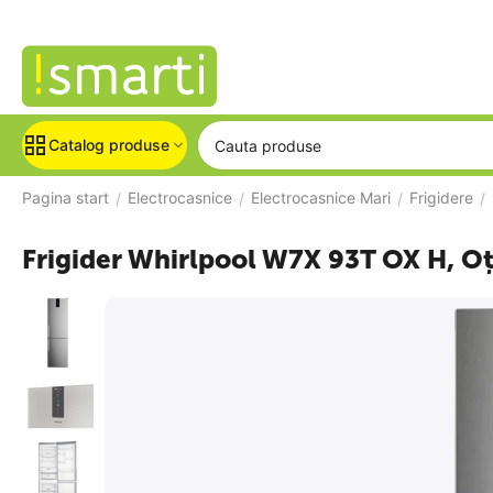
Catalog produse
Pagina start
Electrocasnice
Electrocasnice Mari
Frigidere
/
/
/
/
Frigider Whirlpool W7X 93T OX H, Oț