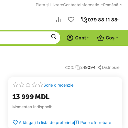
Plata și Livrare
Contacte
Informatie
Română
079 88 11 88
Cont
Coș
Distribuie
249094
COD:
Scrie o recenzie
13 999
MDL
Momentan Indisponibil
Pune o întrebare
Adăugați la lista de preferințe