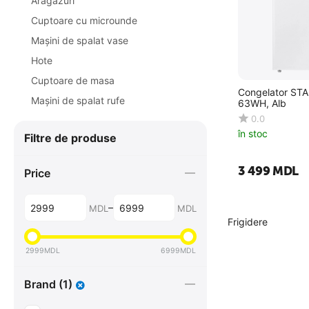
Aragazuri
Cuptoare cu microunde
Maşini de spalat vase
Hote
Cuptoare de masa
Congelator ST
Maşini de spalat rufe
63WH, Alb
0.0
în stoc
Filtre de produse
3 499
MDL
Price
–
MDL
MDL
Frigidere
2999
MDL
6999
MDL
Brand (1)