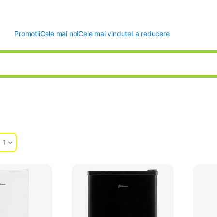
Promotii
Cele mai noi
Cele mai vindute
La reducere
d
1