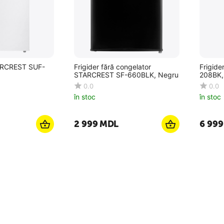
ARCREST SUF-
Frigider fără congelator
Frigid
STARCREST SF-660BLK, Negru
208BK,
0.0
0.0
în stoc
în stoc
2 999
MDL
6 999