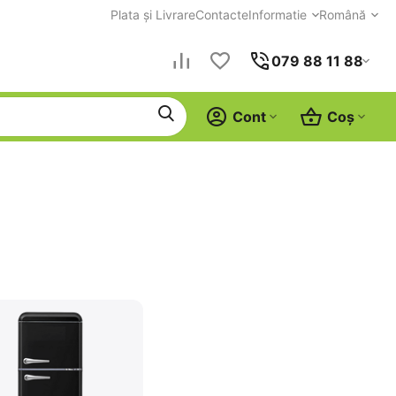
Plata și Livrare
Contacte
Informatie
Română
079 88 11 88
Cont
Coș