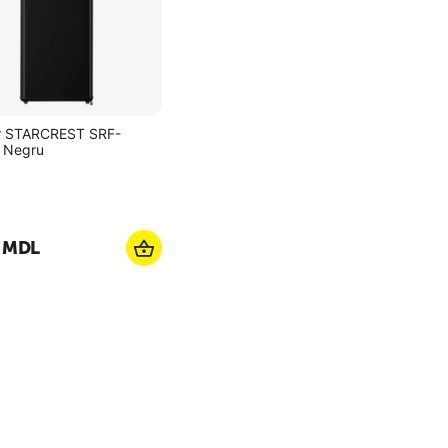
er STARCREST SRF-
 Negru
MDL