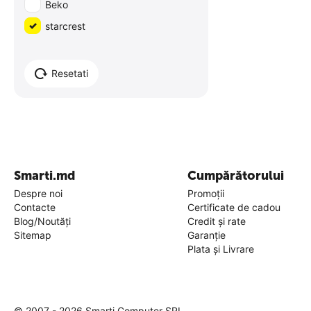
Beko
starcrest
Resetati
Smarti.md
Cumpărătorului
Despre noi
Promoții
Contacte
Certificate de cadou
Blog/Noutăți
Credit și rate
Sitemap
Garanție
Plata și Livrare
© 2007 - 2026 Smarti Computer SRL.