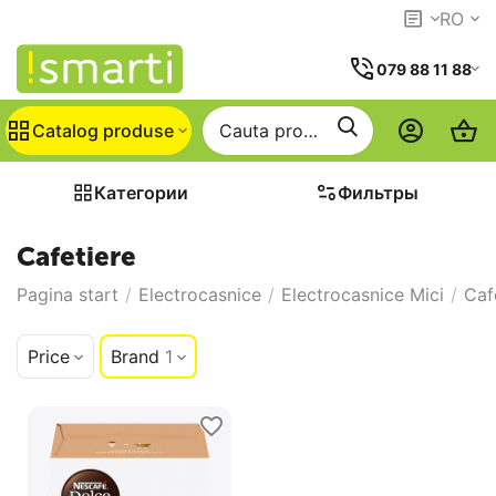
RO
079 88 11 88
Catalog produse
Категории
Фильтры
Cafetiere
Pagina start
/
Electrocasnice
/
Electrocasnice Mici
/
Caf
Price
Brand
1