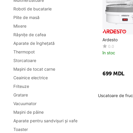
Multifierbătoare
Roboti de bucatarie
Plite de masă
Mixere
Râşniţe de cafea
Ardesto
Aparate de îngheţată
0.0
Thermopot
în stoc
Storcatoare
Maşini de tocat carne
‍699‍
MDL
Ceainice electrice
Friteuze
Gratare
Uscatoare de fruc
Vacuumator
Maşini de pâine
Aparate pentru sandvişuri și vafe
Toaster