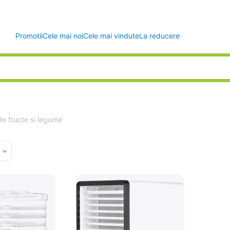
Promotii
Cele mai noi
Cele mai vindute
La reducere
e fructe si legume
d