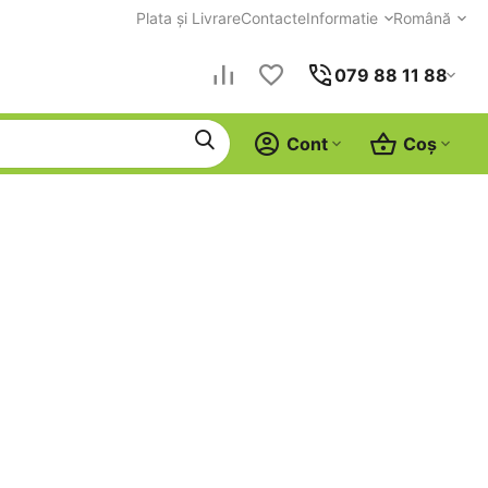
Plata și Livrare
Contacte
Informatie
Română
079 88 11 88
Cont
Coș