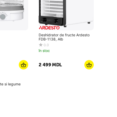
Deshidrator de fructe Ardesto
FDB-1138, Alb
0.0
în stoc
2 499
MDL
te si legume