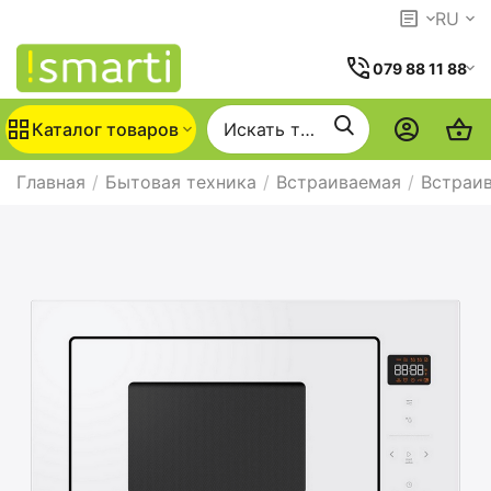
RU
079 88 11 88
Каталог товаров
Главная
/
Бытовая техника
/
Встраиваемая
/
Встраи