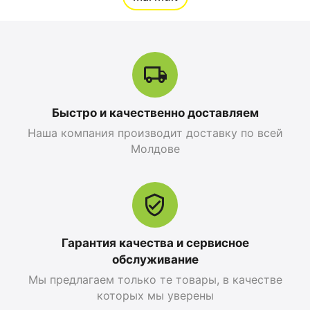
0.0
0.0
în stoc
în stoc
17 999
MDL
18 499
MDL
20 099
MDL
20 099
MDL
-10%
-8%
Быстро и качественно доставляем
12%
Reducere
Наша компания производит доставку по всей
Молдове
Гарантия качества и сервисное
Apple iPhone 17 Pro
Apple iPhone 17 Pro
обслуживание
Max 256 GB, Orange
256 GB, Blue Deep
Мы предлагаем только те товары, в качестве
Cosmic
0.0
которых мы уверены
0.0
în stoc