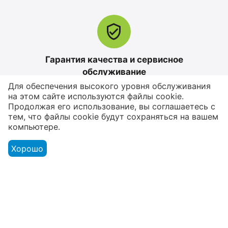
Cosmic
0.0
0.0
în stoc
în stoc
25 499
MDL
26 999
MDL
28 299
MDL
-10%
30 799
MDL
-12%
Гарантия качества и сервисное
обслуживание
12%
Reducere
Для обеспечения высокого уровня обслуживания
Мы предлагаем только те товары, в качестве
на этом сайте используются файлы cookie.
которых мы уверены
Продолжая его использование, вы соглашаетесь с
тем, что файлы cookie будут сохраняться на вашем
компьютере.
Хорошо
Возврат товара в течение 14 дней
У вас есть 14 дней, для того чтобы
Apple iPhone 17 Pro
Apple iPhone 17 Pro
протестировать вашу покупку
Max 256 GB, Blue Deep
Max 256 GB, Silver
0.0
0.0
în stoc
în stoc