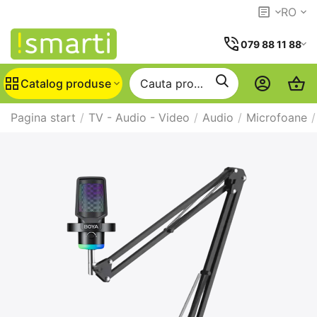
RO
079 88 11 88
Catalog produse
Pagina start
/
TV - Audio - Video
/
Audio
/
Microfoane
/