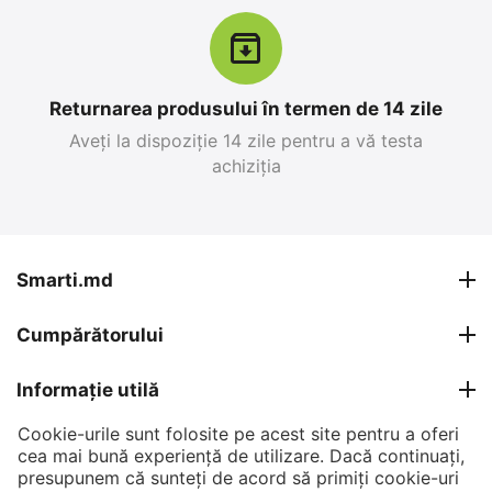
Returnarea produsului în termen de 14 zile
Aveți la dispoziție 14 zile pentru a vă testa
achiziția
Apple iPhone 17 Pro
Apple iPhone 17 Pro
Max 256 GB, Blue Deep
Max 256 GB, Silver
0.0
0.0
în stoc
în stoc
Smarti.md
26 999
MDL
27 599
MDL
Cumpărătorului
30 799
MDL
30 799
MDL
-12%
-10%
Informație utilă
Cookie-urile sunt folosite pe acest site pentru a oferi
Contul meu
cea mai bună experiență de utilizare. Dacă continuați,
presupunem că sunteți de acord să primiți cookie-uri