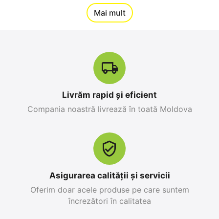
12%
Mai mult
Reducere
-10%
Livrăm rapid și eficient
Compania noastră livrează în toată Moldova
Apple iPhone 17 Pro
Apple iPhone 17 Pro
Max 256 GB, Orange
256 GB, Blue Deep
Cosmic
0.0
0.0
în stoc
în stoc
25 499
MDL
26 999
MDL
Asigurarea calității și servicii
28 299
MDL
-10%
30 799
MDL
-12%
Oferim doar acele produse pe care suntem
încrezători în calitatea
12%
Reducere
-10%