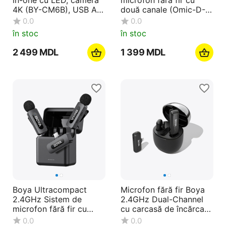
4K (BY-CM6B), USB A
două canale (Omic-D-
la C (1.2m), negru
B), mufă Lightning,
0.0
0.0
negru
în stoc
în stoc
2 499
MDL
1 399
MDL
Boya Ultracompact
Microfon fără fir Boya
2.4GHz Sistem de
2.4GHz Dual-Channel
microfon fără fir cu
cu carcasă de încărcare
două canale (BY-V30),
(BY-WM3T-D2),
0.0
0.0