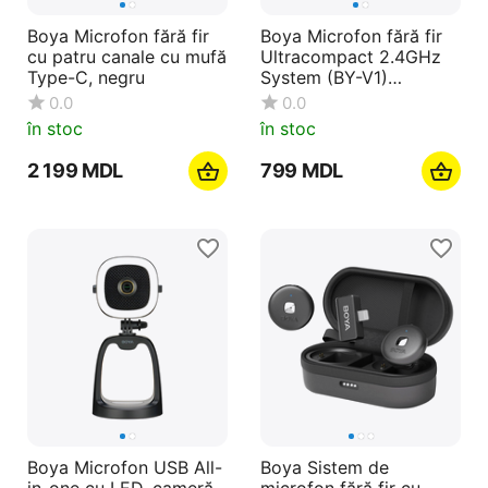
Boya Microfon fără fir
Boya Microfon fără fir
cu patru canale cu mufă
Ultracompact 2.4GHz
Type-C, negru
System (BY-V1)
Lightning Jack, negru
0.0
0.0
în stoc
în stoc
2 199
MDL
‍799‍
MDL
Boya Microfon USB All-
Boya Sistem de
in-one cu LED, cameră
microfon fără fir cu