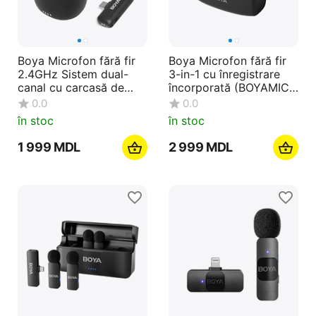
Boya Microfon fără fir
Boya Microfon fără fir
2.4GHz Sistem dual-
3-in-1 cu înregistrare
canal cu carcasă de
încorporată (BOYAMIC),
încărcare (BY-WM3T-
3 adaptoare audio,
0.0
0.0
U2), mufă Type-C,
Lavaier inclus, negru
în stoc
în stoc
negru
1 999
MDL
2 999
MDL