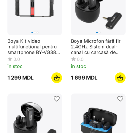
Boya Kit video
Boya Microfon fără fir
multifuncțional pentru
2.4GHz Sistem dual-
smartphone BY-VG380,
canal cu carcasă de
negru
încărcare (BY-WM3T-
0.0
0.0
U2), 3,0 Jack, negru
în stoc
în stoc
1 299
MDL
1 699
MDL