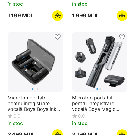
mufă Type-C, negru
Lightning Jack, negru
în stoc
în stoc
1 199
MDL
1 999
MDL
Microfon portabil
Microfon portabil
pentru înregistrare
pentru înregistrare
vocală Boya Boyalink,
vocală Boya Magic,
Fără fir, Negru
Fără fir, Negru
0.0
0.0
în stoc
în stoc
2 499
MDL
3 199
MDL