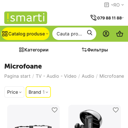
RO
079 88 11 88
Catalog produse
Категории
Фильтры
Microfoane
Pagina start
/
TV - Audio - Video
/
Audio
/
Microfoane
Price
Brand
1