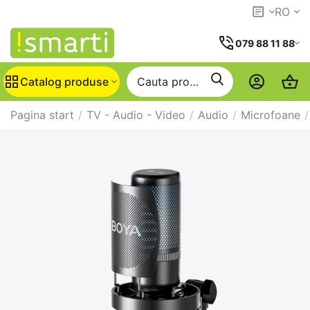
RO
079 88 11 88
Catalog produse
Pagina start
/
TV - Audio - Video
/
Audio
/
Microfoane
/