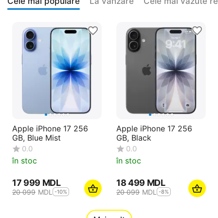
Cele mai populare
La vanzare
Cele mai vazute r
Apple iPhone 17 256
Apple iPhone 17 256
GB, Blue Mist
GB, Black
0.0
0.0
în stoc
în stoc
17 999
MDL
18 499
MDL
20 099
MDL
20 099
MDL
-10%
-8%