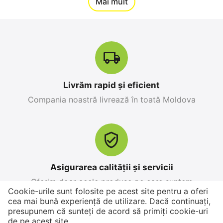
12%
Mai mult
Reducere
Livrăm rapid și eficient
Compania noastră livrează în toată Moldova
Apple iPhone 17 Pro
Apple iPhone 17 Pro
Max 256 GB, Orange
256 GB, Blue Deep
Cosmic
0.0
0.0
în stoc
în stoc
25 499
MDL
26 999
MDL
Asigurarea calității și servicii
28 299
MDL
-10%
30 799
MDL
-12%
Oferim doar acele produse pe care suntem
Cookie-urile sunt folosite pe acest site pentru a oferi
încrezători în calitatea
12%
Reducere
cea mai bună experiență de utilizare. Dacă continuați,
presupunem că sunteți de acord să primiți cookie-uri
de pe acest site.