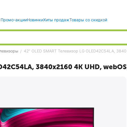
Промо-акции
Новинки
Хиты продаж
Товары со скидкой
левизоры
42" OLED SMART Телевизор LG OLED42C54LA, 3840
/
D42C54LA, 3840x2160 4K UHD, webOS