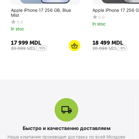
Apple iPhone 17 256 GB, Blue
Apple iPhone 17 256 G
Mist
0.0
0.0
în stoc
în stoc
17 999
MDL
18 499
MDL
20 099
MDL
20 099
MDL
-10%
-8%
Быстро и качественно доставляем
Apple iPhone 17 Pro Max 256 GB,
Наша компания производит доставку по всей Молдове