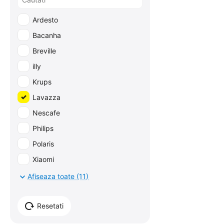
Ardesto
Bacanha
Breville
illy
Krups
Lavazza
Nescafe
Philips
Polaris
Xiaomi
Zelmer
Afiseaza toate (11)
Resetati