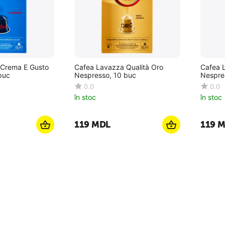
 Crema E Gusto
Cafea Lavazza Qualità Oro
Cafea 
buc
Nespresso, 10 buc
Nespre
0.0
0.0
în stoc
în stoc
‍119‍
MDL
‍119‍
M