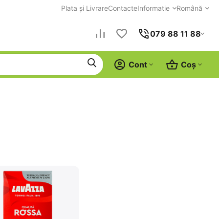
Plata și Livrare
Contacte
Informatie
Română
079 88 11 88
Cont
Coș