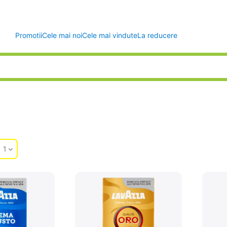
Promotii
Cele mai noi
Cele mai vindute
La reducere
d
1