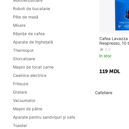
Multifierbătoare
Roboti de bucatarie
Plite de masă
Mixere
Râşniţe de cafea
Cafea Lavazza
Aparate de îngheţată
Nespresso, 10 
0.0
Thermopot
în stoc
Storcatoare
Maşini de tocat carne
‍119‍
MDL
Ceainice electrice
Friteuze
Gratare
Cafetiere
Vacuumator
Maşini de pâine
Aparate pentru sandvişuri și vafe
Toaster