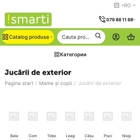
RO
079 88 11 88
Catalog produse
Категории
Jucării de exterior
Pagina start
/
Mame și copii
/
Jucării de exterior
Bala
Com
Tobo
Leag
Căsu
Pisci
Nisip