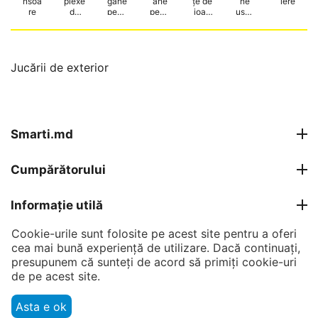
nsoa
plexe
gane
ăne
țe de
ne
iere
re
de
pentr
pentr
joac
usca
joac
u
u
ă
te
ă
copii
copii
Jucării de exterior
Smarti.md
Cumpărătorului
Informație utilă
Cookie-urile sunt folosite pe acest site pentru a oferi
Contul meu
cea mai bună experiență de utilizare. Dacă continuați,
presupunem că sunteți de acord să primiți cookie-uri
Contacte
de pe acest site.
Asta e ok
© 2007 - 2026 Smarti Computer SRL.