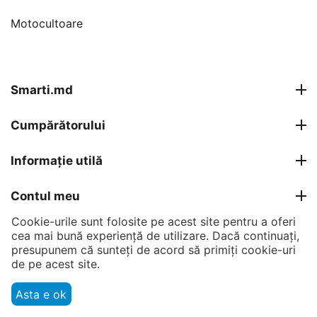
Motocultoare
Smarti.md
Cumpărătorului
Informație utilă
Contul meu
Cookie-urile sunt folosite pe acest site pentru a oferi
Contacte
cea mai bună experiență de utilizare. Dacă continuați,
presupunem că sunteți de acord să primiți cookie-uri
de pe acest site.
© 2007 - 2026 Smarti Computer SRL.
Asta e ok