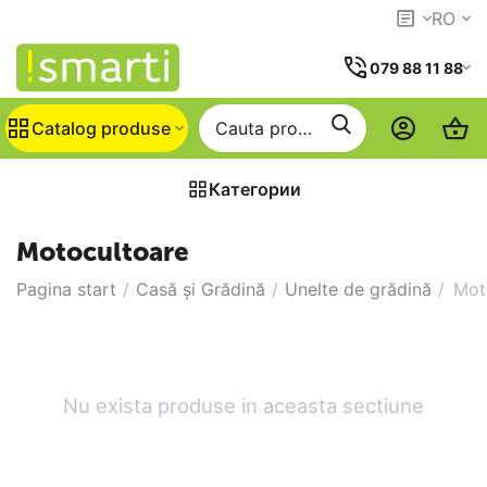
RO
079 88 11 88
Catalog produse
Категории
Motocultoare
Pagina start
/
Casă și Grădină
/
Unelte de grădină
/
Mot
Nu exista produse in aceasta sectiune