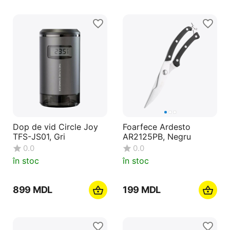
Dop de vid Circle Joy
Foarfece Ardesto
TFS-JS01, Gri
AR2125PB, Negru
0.0
0.0
în stoc
în stoc
‍899‍
MDL
‍199‍
MDL