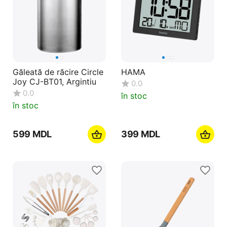
Găleată de răcire Circle
HAMA
Joy CJ-BT01, Argintiu
0.0
0.0
în stoc
în stoc
‍599‍
MDL
‍399‍
MDL