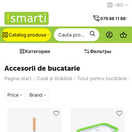
RO
079 88 11 88
Catalog produse
Категории
Фильтры
Accesorii de bucatarie
Pagina start
/
Casă și Grădină
/
Totul pentru bucătărie
/
Price
Brand