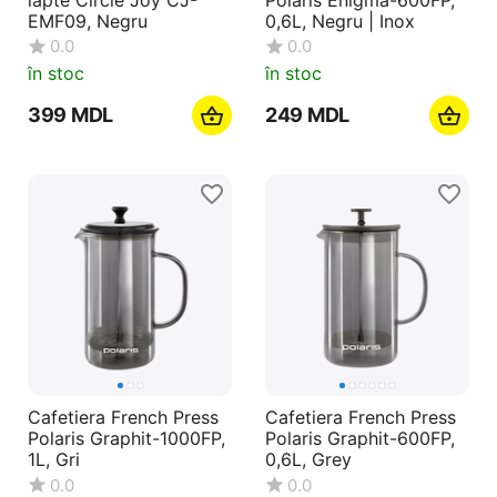
EMF09, Negru
0,6L, Negru | Inox
0.0
0.0
în stoc
în stoc
‍399‍
MDL
‍249‍
MDL
Cafetiera French Press
Cafetiera French Press
Polaris Graphit-1000FP,
Polaris Graphit-600FP,
1L, Gri
0,6L, Grey
0.0
0.0