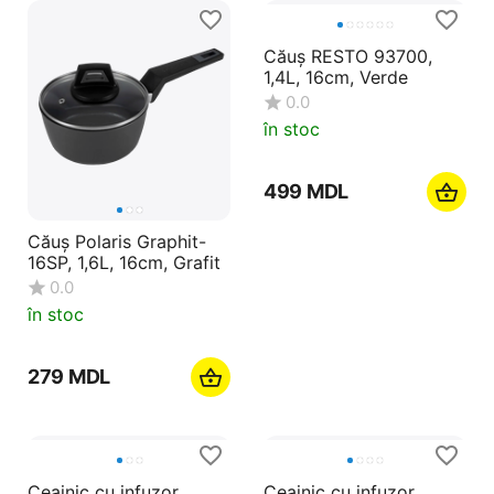
Căuș RESTO 93700,
1,4L, 16cm, Verde
0.0
în stoc
‍499‍
MDL
Căuș Polaris Graphit-
16SP, 1,6L, 16cm, Grafit
0.0
în stoc
‍279‍
MDL
Ceainic cu infuzor
Ceainic cu infuzor