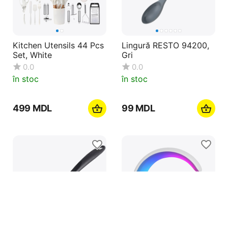
Kitchen Utensils 44 Pcs
Lingură RESTO 94200,
Set, White
Gri
0.0
0.0
în stoc
în stoc
‍499‍
MDL
‍99‍
MDL