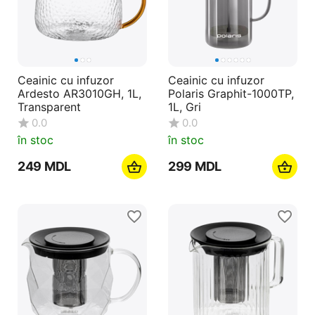
Ceainic cu infuzor
Ceainic cu infuzor
Ardesto AR3010GH, 1L,
Polaris Graphit-1000TP,
Transparent
1L, Gri
0.0
0.0
în stoc
în stoc
‍249‍
MDL
‍299‍
MDL