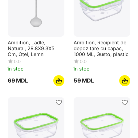
Ambition, Ladle,
Ambition, Recipient de
Natural, 29.8X9.3X5
depozitare cu capac,
Cm, Oțel, Lemn
1000 ML, Gusto, plastic
0.0
0.0
în stoc
în stoc
‍69‍
MDL
‍59‍
MDL