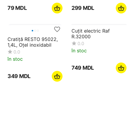
‍79‍
MDL
‍299‍
MDL
Cuțit electric Raf
R.32000
Cratiță RESTO 95022,
0.0
1,4L, Oțel inoxidabil
în stoc
0.0
în stoc
‍749‍
MDL
‍349‍
MDL