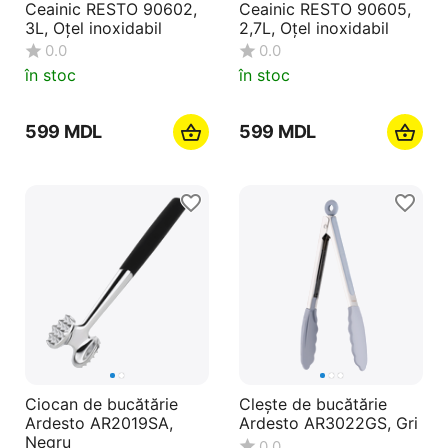
Ceainic RESTO 90602,
Ceainic RESTO 90605,
3L, Oțel inoxidabil
2,7L, Oțel inoxidabil
0.0
0.0
în stoc
în stoc
‍599‍
MDL
‍599‍
MDL
Ciocan de bucătărie
Clește de bucătărie
Ardesto AR2019SA,
Ardesto AR3022GS, Gri
Negru
0.0