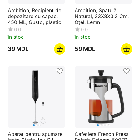
Ambition, Recipient de
Ambition, Spatulă,
depozitare cu capac,
Natural, 33X8X3.3 Cm,
450 ML, Gusto, plastic
Oțel, Lemn
0.0
0.0
în stoc
în stoc
‍39‍
MDL
‍59‍
MDL
Aparat pentru spumare
Cafetiera French Press
lapte Circle Joy CJ-
Polaris Enigma-600FP,