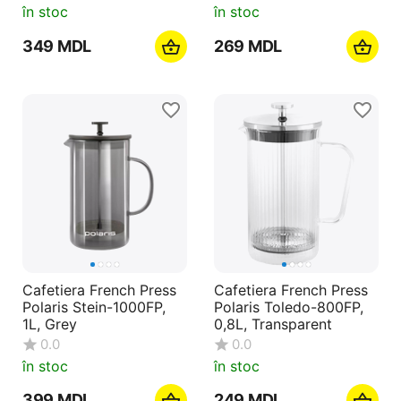
în stoc
în stoc
‍349‍
MDL
‍269‍
MDL
Cafetiera French Press
Cafetiera French Press
Polaris Stein-1000FP,
Polaris Toledo-800FP,
1L, Grey
0,8L, Transparent
0.0
0.0
în stoc
în stoc
‍399‍
MDL
‍249‍
MDL