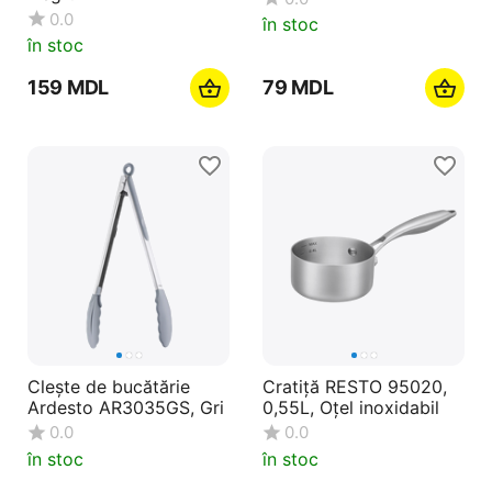
0.0
în stoc
în stoc
‍159‍
MDL
‍79‍
MDL
Clește de bucătărie
Cratiță RESTO 95020,
Ardesto AR3035GS, Gri
0,55L, Oțel inoxidabil
0.0
0.0
în stoc
în stoc