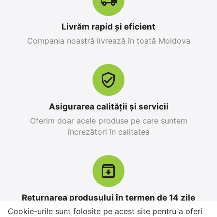
12%
Livrăm rapid și eficient
Reducere
Compania noastră livrează în toată Moldova
Asigurarea calității și servicii
Oferim doar acele produse pe care suntem
Apple iPhone 17 Pro
Apple iPhone 17 Pro
încrezători în calitatea
Max 256 GB, Orange
256 GB, Blue Deep
Cosmic
0.0
0.0
în stoc
în stoc
25 499
MDL
26 999
MDL
28 299
MDL
-10%
30 799
MDL
-12%
Returnarea produsului în termen de 14 zile
Cookie-urile sunt folosite pe acest site pentru a oferi
Aveți la dispoziție 14 zile pentru a vă testa