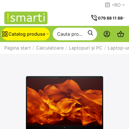
RO
079 88 11 88
Catalog produse
Pagina start
/
Calculatoare
/
Laptopuri și PC
/
Laptop-ur