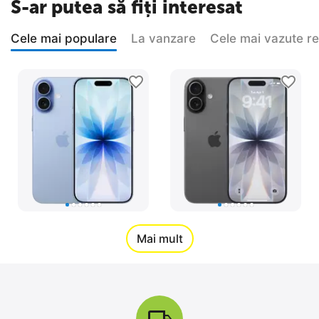
S-ar putea să fiți interesat
Cele mai populare
La vanzare
Cele mai vazute r
Apple iPhone 17 256
Apple iPhone 17 256
GB, Blue Mist
GB, Black
Mai mult
0.0
0.0
în stoc
în stoc
17 999
MDL
18 499
MDL
20 099
MDL
20 099
MDL
-10%
-8%