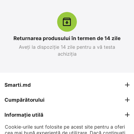
12%
Reducere
-10%
Returnarea produsului în termen de 14 zile
Aveți la dispoziție 14 zile pentru a vă testa
achiziția
Apple iPhone 17 Pro
Apple iPhone 17 Pro
Max 256 GB, Blue Deep
Max 256 GB, Silver
0.0
0.0
în stoc
în stoc
Smarti.md
26 999
MDL
27 599
MDL
Cumpărătorului
30 799
MDL
30 799
MDL
-12%
-10%
Informație utilă
Cookie-urile sunt folosite pe acest site pentru a oferi
Contul meu
cea mai bună experiență de utilizare. Dacă continuați,