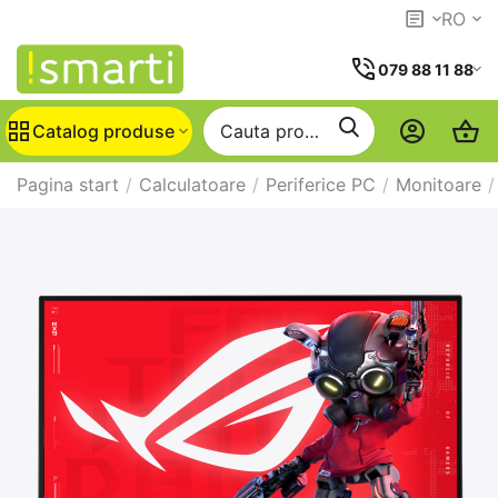
RO
079 88 11 88
Catalog produse
Pagina start
/
Calculatoare
/
Periferice PC
/
Monitoare
/