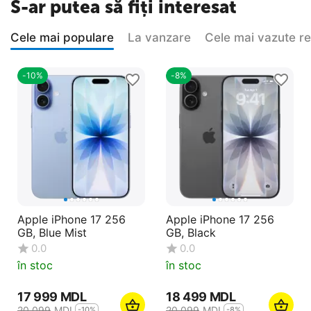
S-ar putea să fiți interesat
Cele mai populare
La vanzare
Cele mai vazute r
-10%
-8%
Apple iPhone 17 256
Apple iPhone 17 256
GB, Blue Mist
GB, Black
0.0
0.0
în stoc
în stoc
17 999
MDL
18 499
MDL
20 099
MDL
20 099
MDL
-10%
-8%