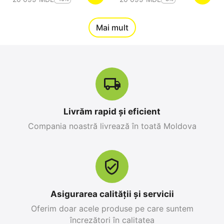
12%
Mai mult
Reducere
-10%
Livrăm rapid și eficient
Compania noastră livrează în toată Moldova
Apple iPhone 17 Pro
Apple iPhone 17 Pro
Max 256 GB, Orange
256 GB, Blue Deep
Cosmic
0.0
0.0
în stoc
în stoc
25 499
MDL
26 999
MDL
Asigurarea calității și servicii
28 299
MDL
-10%
30 799
MDL
-12%
Oferim doar acele produse pe care suntem
încrezători în calitatea