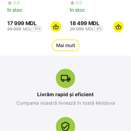
0.0
0.0
în stoc
în stoc
17 999
MDL
18 499
MDL
20 099
MDL
20 099
MDL
-10%
-8%
12%
Mai mult
Reducere
-10%
Livrăm rapid și eficient
Compania noastră livrează în toată Moldova
Apple iPhone 17 Pro
Apple iPhone 17 Pro
Max 256 GB, Orange
256 GB, Blue Deep
Cosmic
0.0
0.0
în stoc