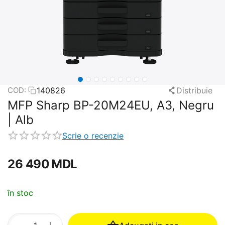
140826
Distribuie
COD:
MFP Sharp BP-20M24EU, A3, Negru
| Alb
Scrie o recenzie
26 490
MDL
în stoc