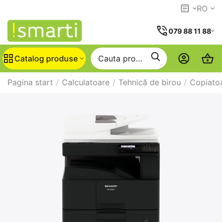
RO
079 88 11 88
Catalog produse
Pagina start
/
Calculatoare
/
Tehnică de birou
/
Copiato