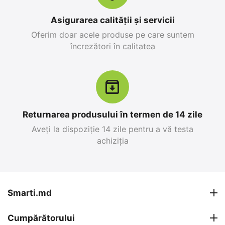
în stoc
25 499
MDL
26 999
MDL
Asigurarea calității și servicii
28 299
MDL
-10%
30 799
MDL
-12%
Oferim doar acele produse pe care suntem
încrezători în calitatea
12%
Reducere
-10%
Returnarea produsului în termen de 14 zile
Aveți la dispoziție 14 zile pentru a vă testa
achiziția
Apple iPhone 17 Pro
Apple iPhone 17 Pro
Max 256 GB, Blue Deep
Max 256 GB, Silver
0.0
0.0
în stoc
în stoc
Smarti.md
26 999
MDL
27 599
MDL
Cumpărătorului
30 799
MDL
30 799
MDL
-12%
-10%