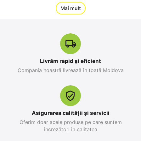
12%
Mai mult
Reducere
-10%
Livrăm rapid și eficient
Compania noastră livrează în toată Moldova
Apple iPhone 17 Pro
Apple iPhone 17 Pro
Max 256 GB, Orange
256 GB, Blue Deep
Cosmic
0.0
0.0
în stoc
în stoc
25 499
MDL
26 999
MDL
Asigurarea calității și servicii
28 299
MDL
-10%
30 799
MDL
-12%
Oferim doar acele produse pe care suntem
încrezători în calitatea
12%
19%
Reducere
Reducere