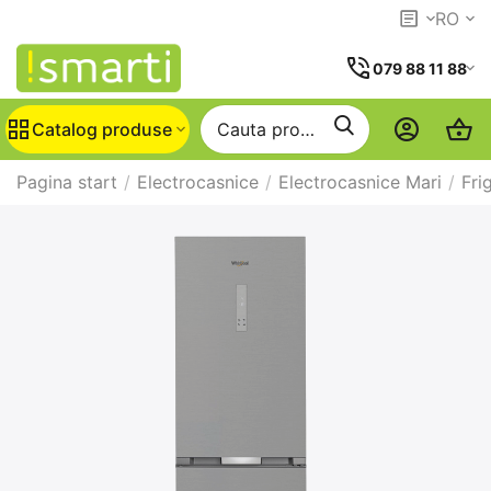
RO
079 88 11 88
Catalog produse
Pagina start
/
Electrocasnice
/
Electrocasnice Mari
/
Fri