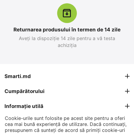
Returnarea produsului în termen de 14 zile
Aveți la dispoziție 14 zile pentru a vă testa
achiziția
Apple iPhone 17 Pro
Apple iPhone 15,
Max 256 GB, Blue Deep
6GB/128GB, Negru
0.0
0.0
în stoc
în stoc
Smarti.md
26 999
MDL
12 499
MDL
Cumpărătorului
30 799
MDL
15 399
MDL
-12%
-19%
Informație utilă
Cookie-urile sunt folosite pe acest site pentru a oferi
Contul meu
cea mai bună experiență de utilizare. Dacă continuați,
presupunem că sunteți de acord să primiți cookie-uri