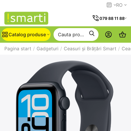
RO
079 88 11 88
Catalog produse
Pagina start
/
Gadgeturi
/
Ceasuri și Brățări Smart
/
Cea