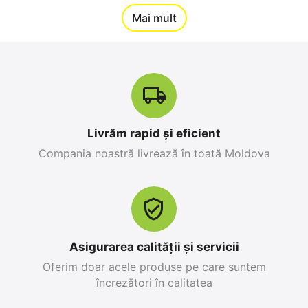
12%
Mai mult
Reducere
-10%
Livrăm rapid și eficient
Compania noastră livrează în toată Moldova
Apple iPhone 17 Pro
Apple iPhone 17 Pro
Max 256 GB, Orange
256 GB, Blue Deep
Cosmic
0.0
0.0
în stoc
în stoc
25 499
MDL
26 999
MDL
Asigurarea calității și servicii
28 299
MDL
-10%
30 799
MDL
-12%
Oferim doar acele produse pe care suntem
încrezători în calitatea
12%
Reducere
-10%