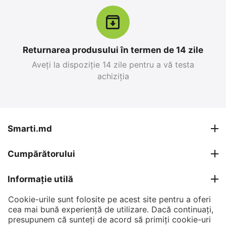
Returnarea produsului în termen de 14 zile
Aveți la dispoziție 14 zile pentru a vă testa
achiziția
Apple iPhone 17 Pro
Apple iPhone 17 Pro
Max 256 GB, Blue Deep
Max 256 GB, Silver
0.0
0.0
în stoc
în stoc
Smarti.md
26 999
MDL
27 599
MDL
Cumpărătorului
30 799
MDL
30 799
MDL
-12%
-10%
Informație utilă
Cookie-urile sunt folosite pe acest site pentru a oferi
Contul meu
cea mai bună experiență de utilizare. Dacă continuați,
presupunem că sunteți de acord să primiți cookie-uri