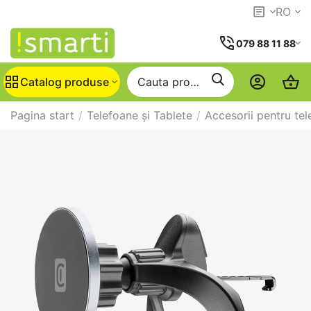
RO
079 88 11 88
Catalog produse
Pagina start
/
Telefoane și Tablete
/
Accesorii pentru te