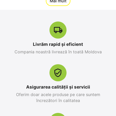
12%
Mai mult
Reducere
-10%
Livrăm rapid și eficient
Compania noastră livrează în toată Moldova
Apple iPhone 17 Pro
Apple iPhone 17 Pro
Max 256 GB, Orange
256 GB, Blue Deep
Cosmic
0.0
0.0
în stoc
în stoc
25 499
MDL
26 999
MDL
Asigurarea calității și servicii
28 299
MDL
-10%
30 799
MDL
-12%
Oferim doar acele produse pe care suntem
încrezători în calitatea
12%
Reducere
-10%