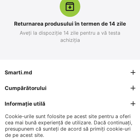
Returnarea produsului în termen de 14 zile
Aveți la dispoziție 14 zile pentru a vă testa
achiziția
Apple iPhone 17 Pro
Apple iPhone 17 Pro
Max 256 GB, Blue Deep
Max 256 GB, Silver
0.0
0.0
în stoc
în stoc
Smarti.md
26 999
MDL
27 599
MDL
Cumpărătorului
30 799
MDL
30 799
MDL
-12%
-10%
Informație utilă
Cookie-urile sunt folosite pe acest site pentru a oferi
Contul meu
cea mai bună experiență de utilizare. Dacă continuați,
presupunem că sunteți de acord să primiți cookie-uri
Contacte
de pe acest site.