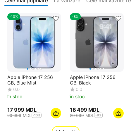
Cele mai populare
La vanzare
Cele mai vazute r
-10%
-8%
Apple iPhone 17 256
Apple iPhone 17 256
GB, Blue Mist
GB, Black
0.0
0.0
în stoc
în stoc
17 999
MDL
18 499
MDL
20 099
MDL
20 099
MDL
-10%
-8%