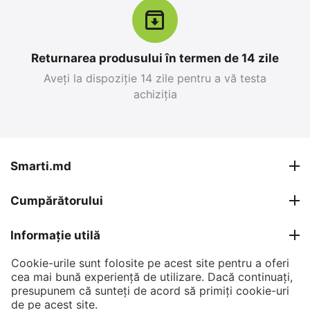
Returnarea produsului în termen de 14 zile
Aveți la dispoziție 14 zile pentru a vă testa
achiziția
Apple iPhone 17 Pro
Apple iPhone 17 Pro
Max 256 GB, Blue Deep
Max 256 GB, Silver
0.0
0.0
în stoc
în stoc
Smarti.md
26 999
MDL
27 599
MDL
Cumpărătorului
30 799
MDL
30 799
MDL
-12%
-10%
Informație utilă
Cookie-urile sunt folosite pe acest site pentru a oferi
Contul meu
cea mai bună experiență de utilizare. Dacă continuați,
presupunem că sunteți de acord să primiți cookie-uri
Contacte
de pe acest site.