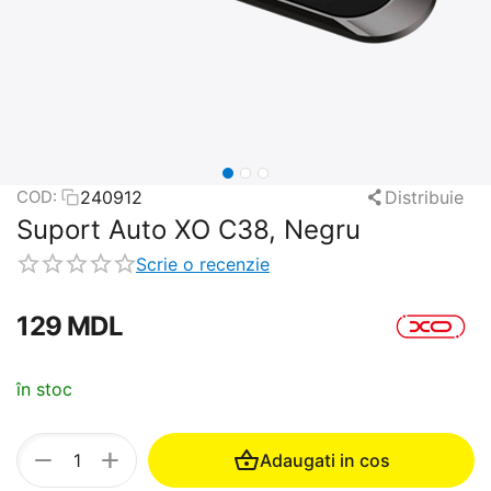
240912
Distribuie
COD:
Suport Auto XO C38, Negru
Scrie o recenzie
‍129‍
MDL
în stoc
+
−
Adaugati in cos