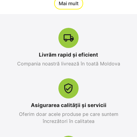
12%
Mai mult
Reducere
-10%
Livrăm rapid și eficient
Compania noastră livrează în toată Moldova
Apple iPhone 17 Pro
Apple iPhone 17 Pro
Max 256 GB, Orange
256 GB, Blue Deep
Cosmic
0.0
0.0
în stoc
în stoc
25 499
MDL
26 999
MDL
Asigurarea calității și servicii
28 299
MDL
-10%
30 799
MDL
-12%
Oferim doar acele produse pe care suntem
încrezători în calitatea
12%
Reducere
-10%