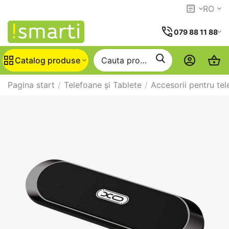
RO
079 88 11 88
Catalog produse
Pagina start
/
Telefoane și Tablete
/
Accesorii pentru te