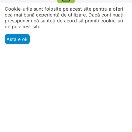
Cookie-urile sunt folosite pe acest site pentru a oferi
Returnarea produsului în termen de 14 zile
cea mai bună experiență de utilizare. Dacă continuați,
presupunem că sunteți de acord să primiți cookie-uri
Aveți la dispoziție 14 zile pentru a vă testa
de pe acest site.
achiziția
Apple iPhone 17 Pro
Apple iPhone 17 Pro
Asta e ok
Max 256 GB, Blue Deep
Max 256 GB, Silver
0.0
0.0
în stoc
în stoc
Smarti.md
26 999
MDL
27 599
MDL
Cumpărătorului
30 799
MDL
30 799
MDL
-12%
-10%
Informație utilă
Contul meu
Contacte