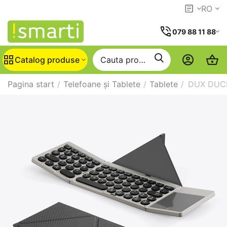
RO
079 88 11 88
Catalog produse
Pagina start
/
Telefoane și Tablete
/
Tablete
/
DUX DUCIS