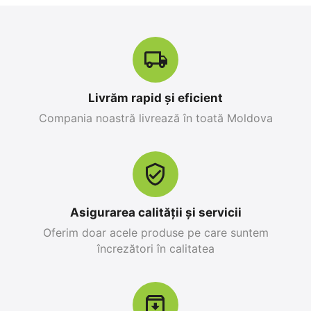
Livrăm rapid și eficient
Compania noastră livrează în toată Moldova
Apple iPhone 17 Pro
Apple iPhone 17 Pro
Max 256 GB, Orange
256 GB, Blue Deep
Cosmic
0.0
0.0
în stoc
în stoc
25 499
MDL
26 999
MDL
Asigurarea calității și servicii
28 299
MDL
-10%
30 799
MDL
-12%
Oferim doar acele produse pe care suntem
încrezători în calitatea
12%
Reducere
-10%