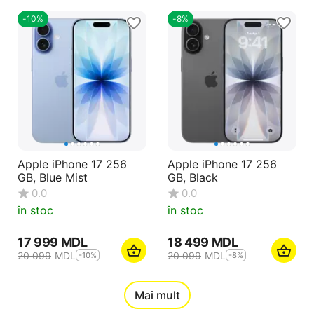
-10%
-8%
Apple iPhone 17 256
Apple iPhone 17 256
GB, Blue Mist
GB, Black
0.0
0.0
în stoc
în stoc
17 999
MDL
18 499
MDL
20 099
MDL
20 099
MDL
-10%
-8%
12%
Mai mult
Reducere
-10%