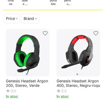
ofoa
dbar
porta
pentr
ne
e și
bile
u
Siste
calc
me
ulato
audi
r
Price
Brand
o
Genesis Headset Argon
Genesis Headset Argon
200, Stereo, Verde
400, Stereo, Negru-roșu
0.0
0.0
în stoc
în stoc