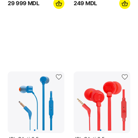
29 999
MDL
‍249‍
MDL