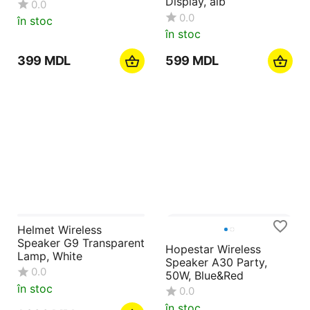
Helmet Speaker Music
Helmet TWS Original
Flowerpot, albastru
Series E26 ANC Smart
Display, alb
0.0
0.0
în stoc
în stoc
‍399‍
MDL
‍599‍
MDL