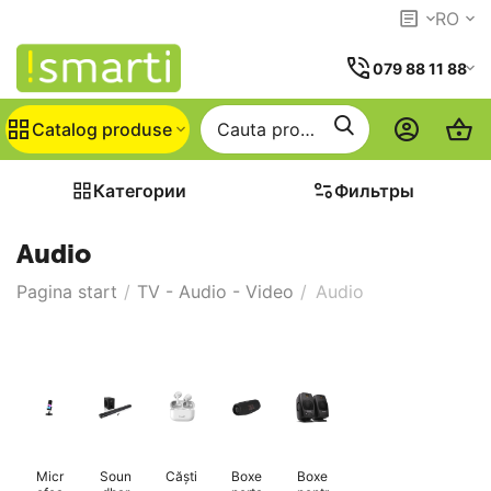
RO
079 88 11 88
Catalog produse
Категории
Фильтры
Audio
Pagina start
/
TV - Audio - Video
/
Audio
Micr
Soun
Căști
Boxe
Boxe