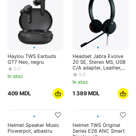
Haylou TWS Earbuds
Headset Jabra Evolve
GT7 Neo, negru
20 SE, Stereo MS, USB
C/A adapter, Leather,
0.0
Black
0.0
în stoc
în stoc
‍409‍
MDL
1 389
MDL