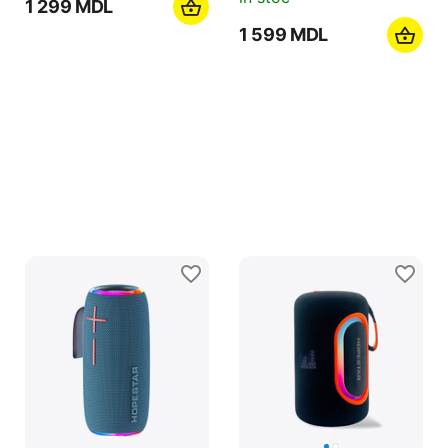
Helmet Wireless
Hopestar Wireless
Speaker G9 Transparent
Speaker A30 Party,
Lamp, White
50W, Blue&Red
0.0
0.0
în stoc
în stoc
1 299
MDL
1 599
MDL