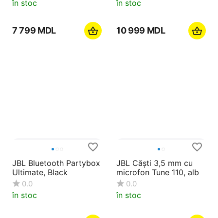
în stoc
în stoc
7 799
MDL
10 999
MDL
JBL Bluetooth Partybox
JBL Căști 3,5 mm cu
Ultimate, Black
microfon Tune 110, alb
0.0
0.0
în stoc
în stoc