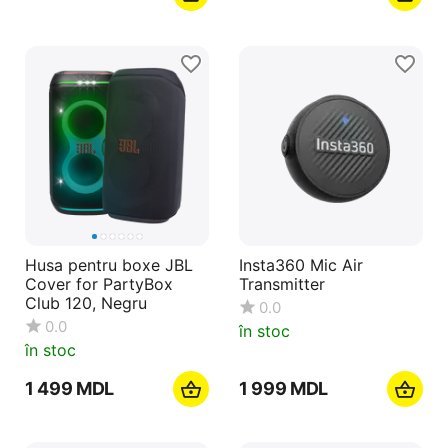
Husa pentru boxe JBL
Insta360 Mic Air
Cover for PartyBox
Transmitter
Club 120, Negru
0.0
0.0
în stoc
în stoc
1 499
MDL
1 999
MDL