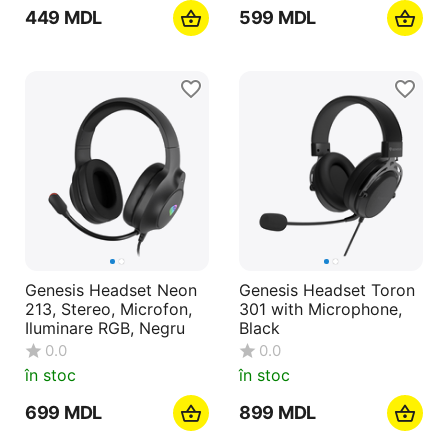
‍449‍
MDL
‍599‍
MDL
Genesis Headset Neon
Genesis Headset Toron
213, Stereo, Microfon,
301 with Microphone,
Iluminare RGB, Negru
Black
0.0
0.0
în stoc
în stoc
‍699‍
MDL
‍899‍
MDL