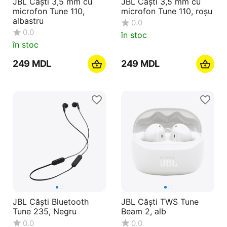
JBL Căști 3,5 mm cu
JBL Căști 3,5 mm cu
microfon Tune 110,
microfon Tune 110, roșu
albastru
0.0
0.0
în stoc
în stoc
‍249‍
MDL
‍249‍
MDL
JBL Căști Bluetooth
JBL Căști TWS Tune
Tune 235, Negru
Beam 2, alb
0.0
0.0