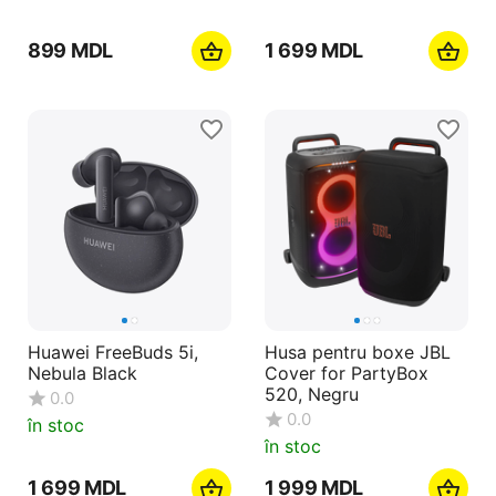
‍899‍
MDL
1 699
MDL
Huawei FreeBuds 5i,
Husa pentru boxe JBL
Nebula Black
Cover for PartyBox
520, Negru
0.0
0.0
în stoc
în stoc
1 699
MDL
1 999
MDL