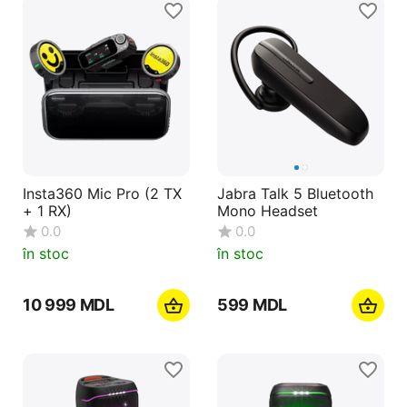
Insta360 Mic Pro (2 TX
Jabra Talk 5 Bluetooth
+ 1 RX)
Mono Headset
0.0
0.0
în stoc
în stoc
10 999
MDL
‍599‍
MDL