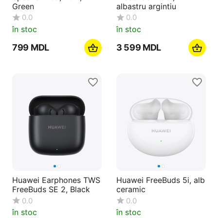
Green
albastru argintiu
0.0
0.0
în stoc
în stoc
‍799‍
MDL
3 599
MDL
Huawei Earphones TWS
Huawei FreeBuds 5i, alb
FreeBuds SE 2, Black
ceramic
0.0
0.0
în stoc
în stoc