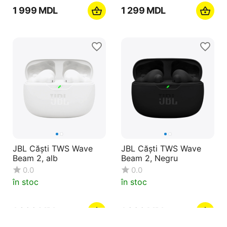
1 999
MDL
1 299
MDL
JBL Căști TWS Wave
JBL Căști TWS Wave
Beam 2, alb
Beam 2, Negru
0.0
0.0
în stoc
în stoc
1 899
MDL
1 899
MDL