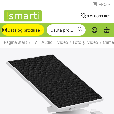
RO
079 88 11 88
Catalog produse
Pagina start
/
TV - Audio - Video
/
Foto și Video
/
Camer