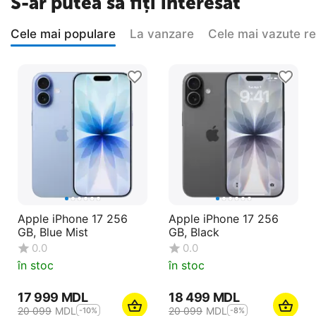
S-ar putea să fiți interesat
Cele mai populare
La vanzare
Cele mai vazute r
Apple iPhone 17 256
Apple iPhone 17 256
GB, Blue Mist
GB, Black
0.0
0.0
în stoc
în stoc
17 999
MDL
18 499
MDL
20 099
MDL
20 099
MDL
-10%
-8%