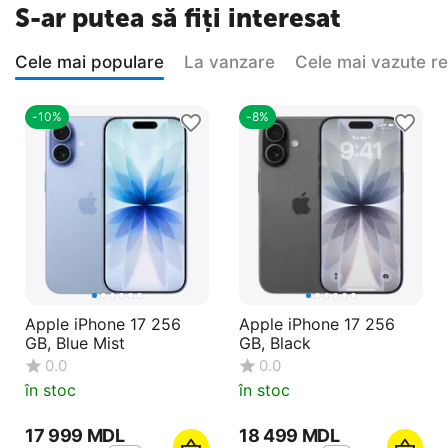
S-ar putea să fiți interesat
Cele mai populare
La vanzare
Cele mai vazute r
-10%
-8%
Apple iPhone 17 256
Apple iPhone 17 256
GB, Blue Mist
GB, Black
0.0
0.0
în stoc
în stoc
17 999
MDL
18 499
MDL