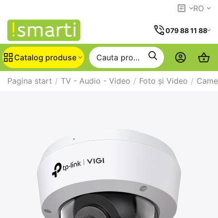
RO
079 88 11 88
Catalog produse
Pagina start
/
TV - Audio - Video
/
Foto și Video
/
Camer