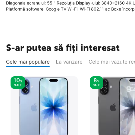
Diagonala ecranului: 55 " Rezoluția Display-ului: 3840x2160 4K
Platformă software: Google TV Wi-Fi: Wi-Fi 802.11 ac Boxe încor
S-ar putea să fiți interesat
Cele mai populare
La vanzare
Cele mai vazute re
10
8
%
%
SALE
SALE