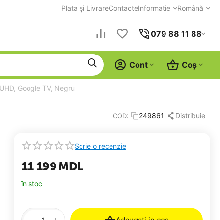
Plata și Livrare
Contacte
Informatie
Română
079 88 11 88
Cont
Coș
UHD, Google TV, Negru
u
Distribuie
249861
COD:
Scrie o recenzie
11 199
MDL
în stoc
+
−
Adaugati in cos