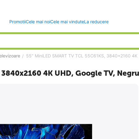
Promotii
Cele mai noi
Cele mai vindute
La reducere
elevizoare
55" MiniLED SMART TV TCL 55C61KS, 3840x2160 4K 
/
 3840x2160 4K UHD, Google TV, Negr