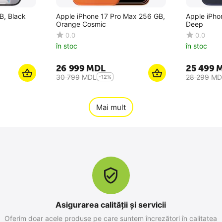
B, Black
Apple iPhone 17 Pro Max 256 GB,
Apple iPho
Orange Cosmic
Deep
0.0
0.0
în stoc
în stoc
26 999
MDL
25 499
30 799
MDL
28 299
MD
-12%
Mai mult
Asigurarea calității și servicii
Oferim doar acele produse pe care suntem încrezători în calitatea