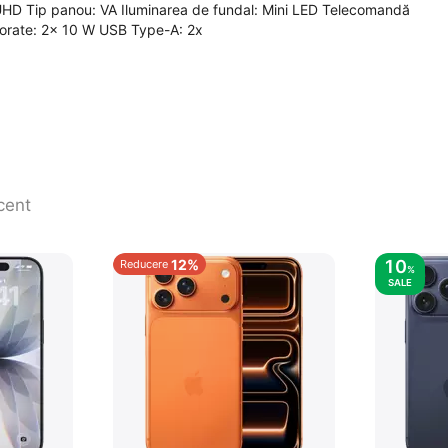
 UHD Tip panou: VA Iluminarea de fundal: Mini LED Telecomandă
porate: 2x 10 W USB Type-A: 2x
cent
12%
10
Reducere
%
SALE