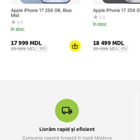
Apple iPhone 17 256 GB, Blue
Apple iPhone 17 256 G
Mist
0.0
0.0
în stoc
în stoc
17 999
MDL
18 499
MDL
20 099
MDL
20 099
MDL
-10%
-8%
10
%
SALE
Livrăm rapid și eficient
Apple iPhone 17 Pro Max 256 GB,
Compania noastră livrează în toată Moldova