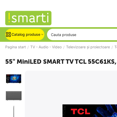
Catalog produse
Pagina start
TV - Audio - Video
Televizoare și proiectoare
T
/
/
/
55" MiniLED SMART TV TCL 55C61KS,