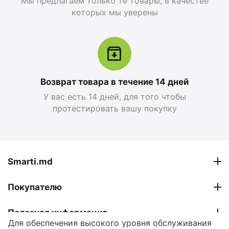
Мы предлагаем только те товары, в качестве
которых мы уверены
Возврат товара в течение 14 дней
У вас есть 14 дней, для того чтобы
Apple iPhone 17 Pro
Apple iPhone 17 Pro
протестировать вашу покупку
Max 256 GB, Blue Deep
Max 256 GB, Silver
0.0
0.0
în stoc
în stoc
26 999
MDL
27 599
MDL
Smarti.md
30 799
MDL
30 799
MDL
-12%
-10%
Покупателю
Полезная информация
Для обеспечения высокого уровня обслуживания