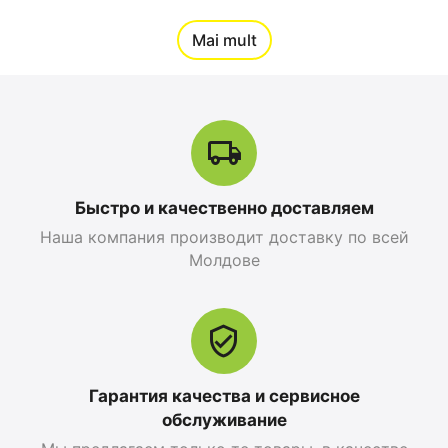
12%
Mai mult
Reducere
Быстро и качественно доставляем
Наша компания производит доставку по всей
Apple iPhone 17 Pro
Apple iPhone 17 Pro
Молдове
Max 256 GB, Orange
256 GB, Blue Deep
Cosmic
0.0
0.0
în stoc
în stoc
25 499
MDL
26 999
MDL
28 299
MDL
-10%
30 799
MDL
-12%
Гарантия качества и сервисное
обслуживание
12%
Reducere