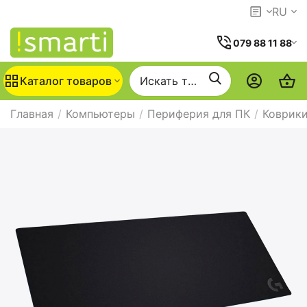
RU
079 88 11 88
Каталог товаров
Главная
/
Компьютеры
/
Периферия для ПК
/
Коврик