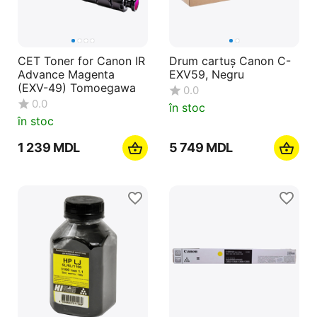
CET Toner for Canon IR
Drum cartuș Canon C-
Advance Magenta
EXV59, Negru
(EXV-49) Tomoegawa
0.0
0.0
în stoc
în stoc
1 239
MDL
5 749
MDL