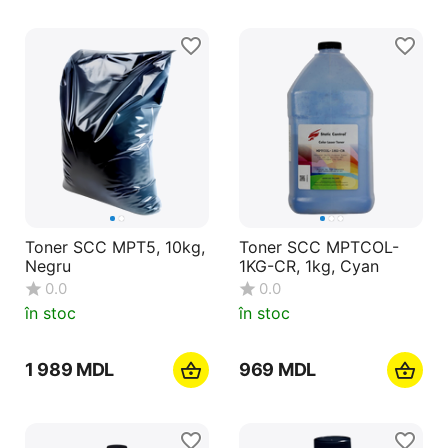
Toner SCC MPT5, 10kg,
Toner SCC MPTCOL-
Negru
1KG-CR, 1kg, Cyan
0.0
0.0
în stoc
în stoc
1 989
MDL
‍969‍
MDL