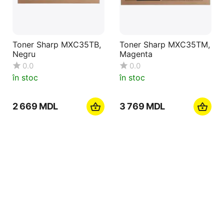
Toner Sharp MXC35TB,
Toner Sharp MXC35TM,
Negru
Magenta
0.0
0.0
în stoc
în stoc
2 669
MDL
3 769
MDL
Tonere
Smarti.md
Cumpărătorului