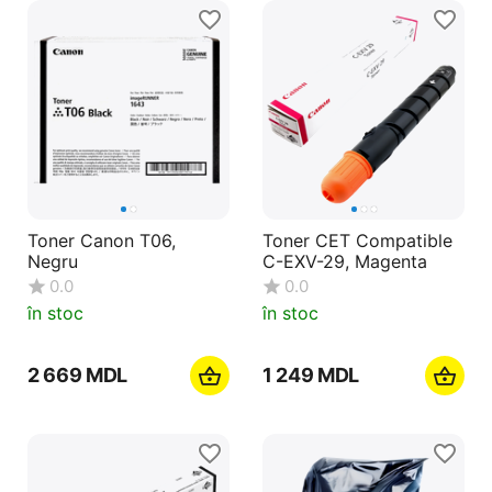
Toner Canon T06,
Toner CET Compatible
Negru
C-EXV-29, Magenta
0.0
0.0
în stoc
în stoc
2 669
MDL
1 249
MDL