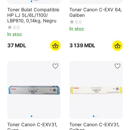
Toner Bulat Compatible
Toner Canon C-EXV 64,
HP LJ 5L/6L/1100/
Galben
LBP810, 0,14kg, Negru
0.0
0.0
în stoc
în stoc
‍37‍
MDL
3 139
MDL
Toner Canon C-EXV31,
Toner Canon C-EXV31,
Cyan
Galben