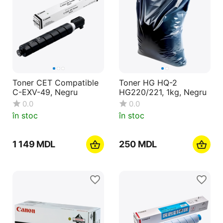
Toner CET Compatible
Toner HG HQ-2
C-EXV-49, Negru
HG220/221, 1kg, Negru
0.0
0.0
în stoc
în stoc
1 149
MDL
‍250‍
MDL