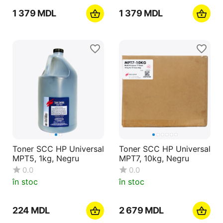
1 379
MDL
1 379
MDL
Toner SCC HP Universal
Toner SCC HP Universal
MPT5, 1kg, Negru
MPT7, 10kg, Negru
0.0
0.0
în stoc
în stoc
‍224‍
MDL
2 679
MDL