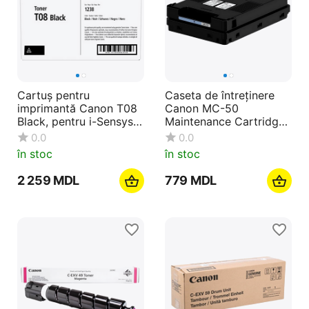
Cartuș pentru
Caseta de întreținere
imprimantă Canon T08
Canon MC-50
Black, pentru i-Sensys X
Maintenance Cartridge,
1238i
, Negru
0.0
0.0
în stoc
în stoc
2 259
MDL
‍779‍
MDL