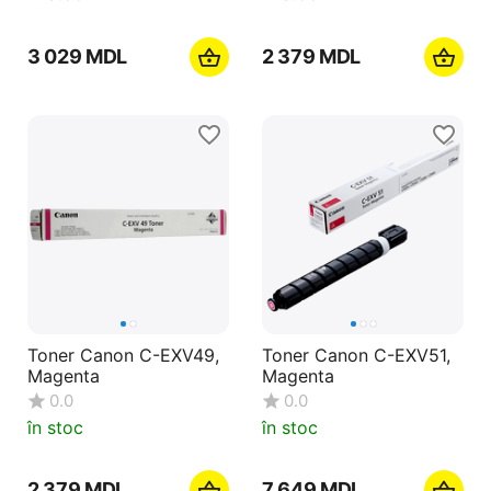
3 029
MDL
2 379
MDL
Toner Canon C-EXV49,
Toner Canon C-EXV51,
Magenta
Magenta
0.0
0.0
în stoc
în stoc
2 379
MDL
7 649
MDL