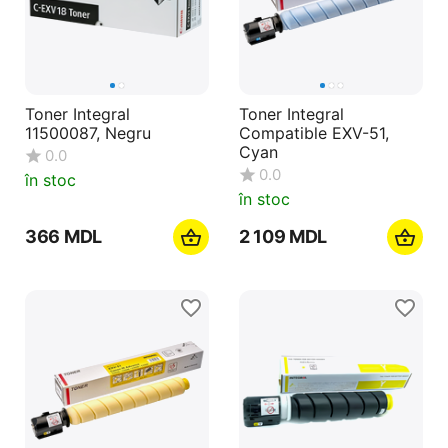
Toner Integral
Toner Integral
11500087, Negru
Compatible EXV-51,
Cyan
0.0
0.0
în stoc
în stoc
‍366‍
MDL
2 109
MDL