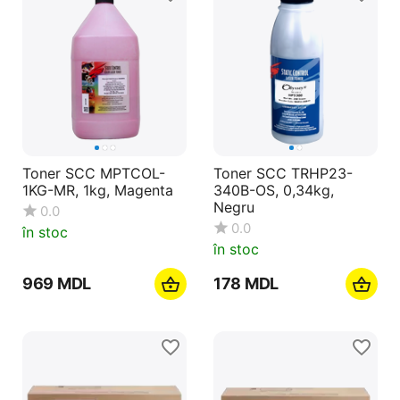
Toner SCC MPTCOL-
Toner SCC TRHP23-
1KG-MR, 1kg, Magenta
340B-OS, 0,34kg,
Negru
0.0
0.0
în stoc
în stoc
‍969‍
MDL
‍178‍
MDL