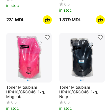
0.0
în stoc
în stoc
‍231‍
MDL
1 379
MDL
Toner Mitsubishi
Toner Mitsubishi
HP410/CRG046, 1kg,
HP410/CRG046, 1kg,
Magenta
Negru
0.0
0.0
în stoc
în stoc