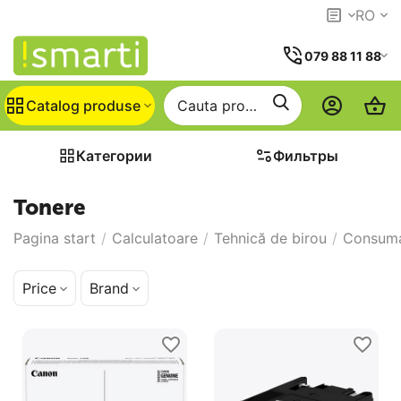
RO
079 88 11 88
Catalog produse
Категории
Фильтры
Tonere
Pagina start
/
Calculatoare
/
Tehnică de birou
/
Consuma
Price
Brand