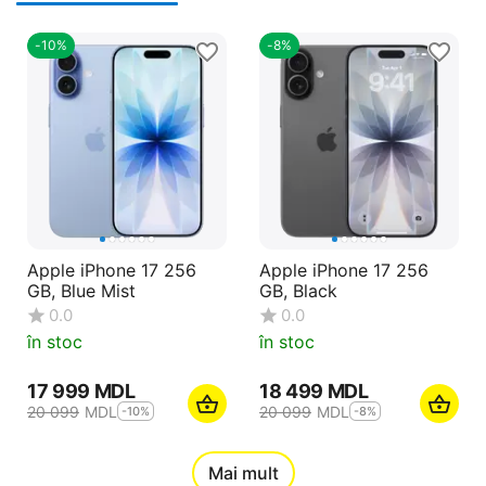
-10%
-8%
Apple iPhone 17 256
Apple iPhone 17 256
GB, Blue Mist
GB, Black
0.0
0.0
în stoc
în stoc
17 999
MDL
18 499
MDL
20 099
MDL
20 099
MDL
-10%
-8%
12%
Mai mult
Reducere
-10%