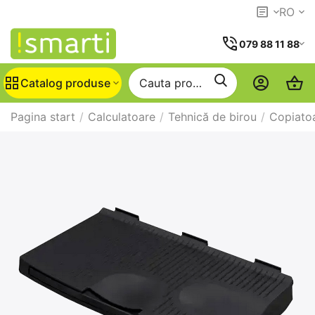
RO
079 88 11 88
Catalog produse
Pagina start
/
Calculatoare
/
Tehnică de birou
/
Copiato