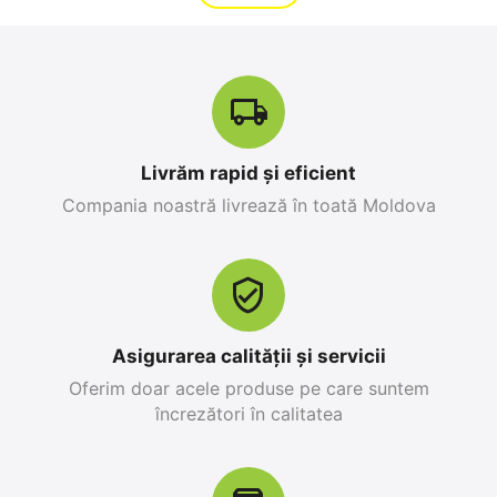
Livrăm rapid și eficient
Compania noastră livrează în toată Moldova
Apple iPhone 17 Pro
Apple iPhone 17 Pro
Max 256 GB, Orange
256 GB, Blue Deep
Cosmic
0.0
0.0
în stoc
în stoc
25 499
MDL
26 999
MDL
Asigurarea calității și servicii
28 299
MDL
-10%
30 799
MDL
-12%
Oferim doar acele produse pe care suntem
încrezători în calitatea
12%
Reducere
-10%