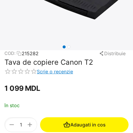
215282
Distribuie
COD:
Tava de copiere Canon T2
Scrie o recenzie
1 099
MDL
în stoc
+
−
Adaugati in cos