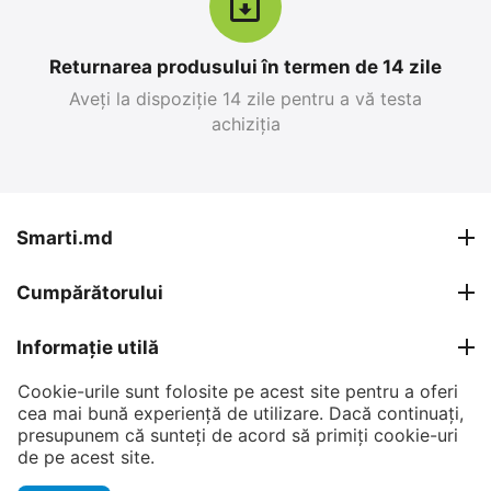
Returnarea produsului în termen de 14 zile
Aveți la dispoziție 14 zile pentru a vă testa
achiziția
Apple iPhone 17 Pro
Apple iPhone 17 Pro
Max 256 GB, Blue Deep
Max 256 GB, Silver
0.0
0.0
în stoc
în stoc
Smarti.md
26 999
MDL
27 599
MDL
Cumpărătorului
30 799
MDL
30 799
MDL
-12%
-10%
Informație utilă
Cookie-urile sunt folosite pe acest site pentru a oferi
Contul meu
cea mai bună experiență de utilizare. Dacă continuați,
presupunem că sunteți de acord să primiți cookie-uri
Contacte
de pe acest site.