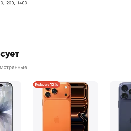
, i200, i1400
есует
смотренные
12%
Reducere