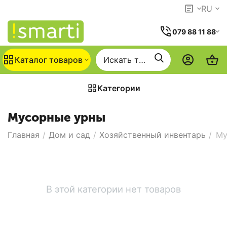
RU
079 88 11 88
Каталог товаров
Категории
Мусорные урны
Главная
/
Дом и сад
/
Хозяйственный инвентарь
/
Му
В этой категории нет товаров