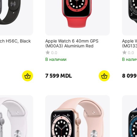
ch H56C, Black
Apple Watch 6 40mm GPS
Apple 
(M00A3) Aluminium Red
(MG133
0.0
0.0
В наличии
В нали
7 599
MDL
8 099