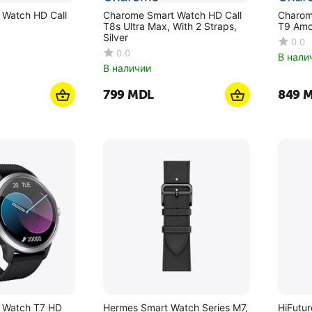
 Watch HD Call
Charome Smart Watch HD Call
Charom
T8s Ultra Max, With 2 Straps,
T9 Amo
Silver
0.0
0.0
В нали
В наличии
‍799‍
MDL
‍849‍
M
 Watch T7 HD
Hermes Smart Watch Series M7,
HiFutur