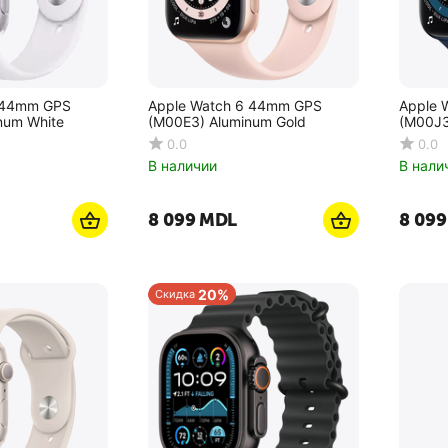
 44mm GPS
Apple Watch 6 44mm GPS
Apple 
num White
(M00E3) Aluminum Gold
(M00J3
0.0
0.0
В наличии
В нали
8 099
MDL
8 099
20%
Скидка