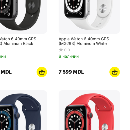
Watch 6 40mm GPS
Apple Watch 6 40mm GPS
) Aluminum Black
(MG283) Aluminum White
0.0
чии
В наличии
MDL
7 599
MDL