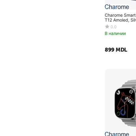
Charome Smart
T12 Amoled, Sil
0.0
В наличии
‍899‍
MDL