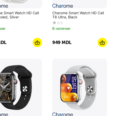
e Smart Watch HD Call
Charome Smart Watch HD Call
led, Silver
T8 Ultra, Black
0.0
чии
В наличии
DL
‍949‍
MDL