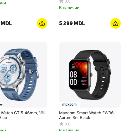
0.0
чии
В наличии
MDL
5 299
MDL
 Watch GT 5 46mm, Vili-
Maxcom Smart Watch FW36
Blue
Aurum Se, Black
0.0
чии
В наличии