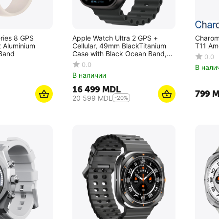
ries 8 GPS
Apple Watch Ultra 2 GPS +
Charom
t Aluminium
Cellular, 49mm BlackTitanium
T11 Amo
 Band
Case with Black Ocean Band,
0.0
MX4P3
0.0
В нали
В наличии
16 499
MDL
‍799‍
M
20 599
MDL
-20%