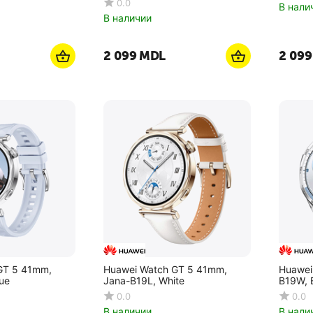
0.0
В нали
В наличии
2 099
MDL
2 099
GT 5 41mm,
Huawei Watch GT 5 41mm,
Huawei
ue
Jana-B19L, White
B19W, 
0.0
0.0
В наличии
В нали