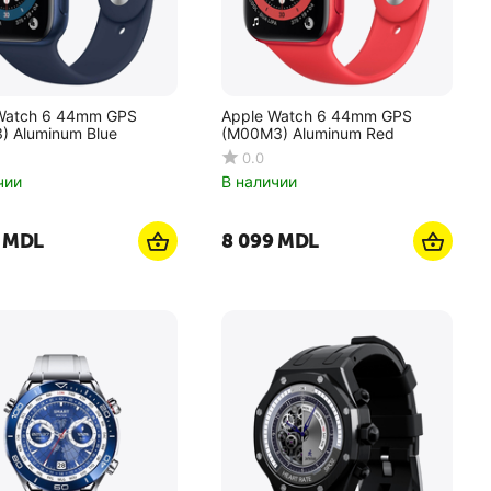
Watch 6 44mm GPS
Apple Watch 6 44mm GPS
) Aluminum Blue
(M00M3) Aluminum Red
0.0
чии
В наличии
MDL
8 099
MDL