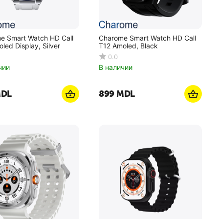
e Smart Watch HD Call
Charome Smart Watch HD Call
led Display, Silver
T12 Amoled, Black
0.0
чии
В наличии
DL
‍899‍
MDL