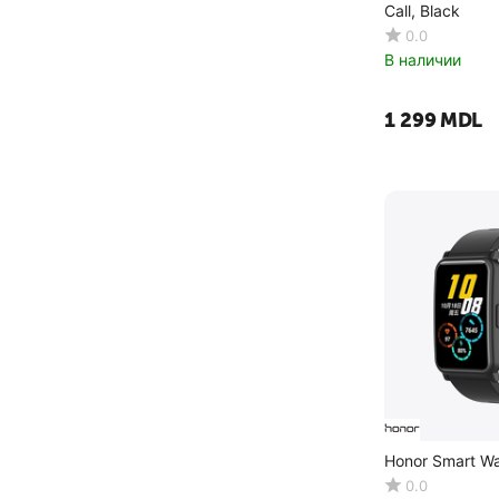
Call, Black
0.0
В наличии
1 299
MDL
Honor Smart W
0.0