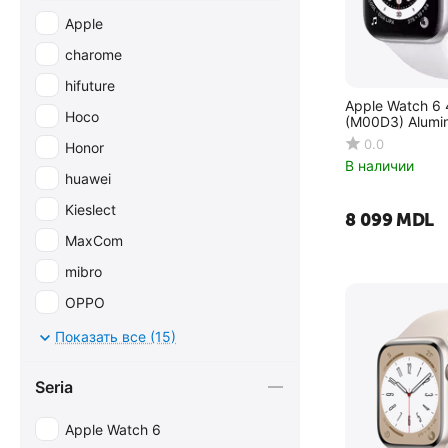
Apple
charome
hifuture
Apple Watch 6
Hoco
(M00D3) Alumi
0.0
Honor
В наличии
huawei
Kieslect
8 099
MDL
MaxCom
mibro
OPPO
other
Показать все (15)
Samsung
Seria
valdus
Xiaomi
Apple Watch 6