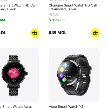
e Smart Watch HD Call
Charome Smart Watch HD Call
led, Black
T9 Amoled, Silver
0.0
чии
В наличии
DL
‍849‍
MDL
e Smart Watch Aura,
Hoco Smart Watch Y2