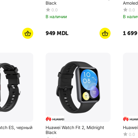
Black
Amoled,
0.0
0.0
В наличии
В нали
‍949‍
MDL
1 699
atch ES, черный
Huawei Watch Fit 2, Midnight
Huawei 
Black
0.0