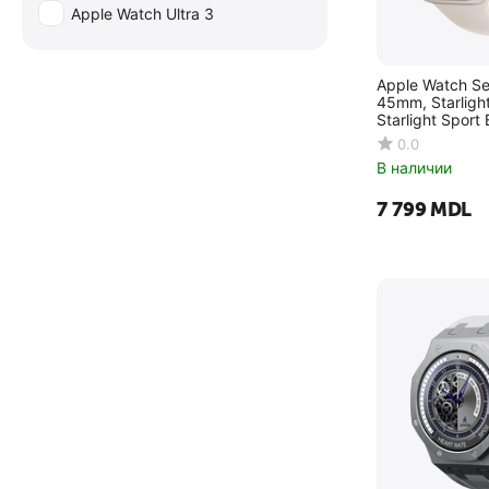
zeblaze
Apple Watch Ultra 3
Apple Watch Se
45mm, Starligh
Starlight Sport
0.0
В наличии
7 799
MDL