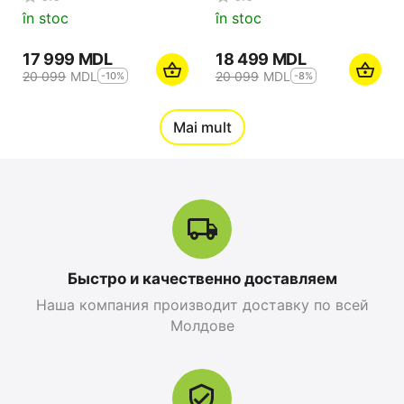
în stoc
în stoc
17 999
MDL
18 499
MDL
20 099
MDL
20 099
MDL
-10%
-8%
12%
Mai mult
Reducere
Быстро и качественно доставляем
Наша компания производит доставку по всей
Apple iPhone 17 Pro
Apple iPhone 17 Pro
Молдове
Max 256 GB, Orange
256 GB, Blue Deep
Cosmic
0.0
0.0
în stoc
în stoc