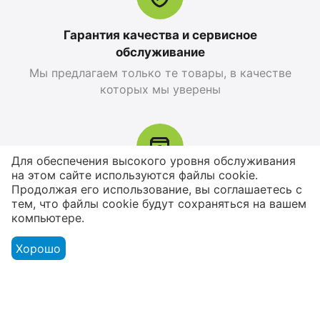
25 499
MDL
26 999
MDL
28 299
MDL
-10%
30 799
MDL
-12%
Гарантия качества и сервисное
обслуживание
12%
Reducere
Мы предлагаем только те товары, в качестве
которых мы уверены
Для обеспечения высокого уровня обслуживания
на этом сайте используются файлы cookie.
Возврат товара в течение 14 дней
Продолжая его использование, вы соглашаетесь с
тем, что файлы cookie будут сохраняться на вашем
У вас есть 14 дней, для того чтобы
Apple iPhone 17 Pro
Apple iPhone 17 Pro
компьютере.
протестировать вашу покупку
Max 256 GB, Blue Deep
Max 256 GB, Silver
0.0
0.0
Хорошо
în stoc
în stoc
26 999
MDL
27 599
MDL
Smarti.md
30 799
MDL
30 799
MDL
-12%
-10%